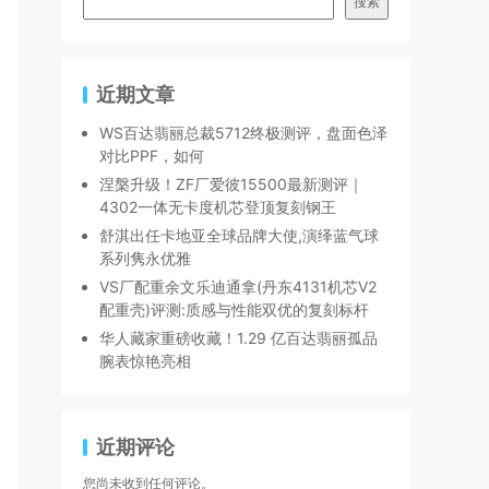
搜索
近期文章
WS百达翡丽总裁5712终极测评，盘面色泽
对比PPF，如何
涅槃升级！ZF厂爱彼15500最新测评｜
4302一体无卡度机芯登顶复刻钢王
舒淇出任卡地亚全球品牌大使,演绎蓝气球
系列隽永优雅
VS厂配重余文乐迪通拿(丹东4131机芯V2
配重壳)评测:质感与性能双优的复刻标杆
华人藏家重磅收藏！1.29 亿百达翡丽孤品
腕表惊艳亮相
近期评论
您尚未收到任何评论。