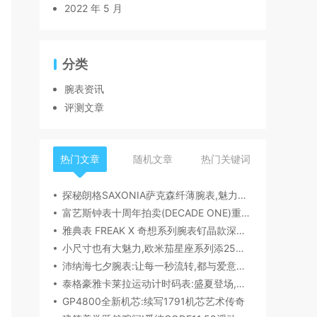
2022 年 5 月
分类
腕表资讯
评测文章
热门文章
随机文章
热门关键词
探秘朗格SAXONIA萨克森纤薄腕表,魅力究竟何在？
富艺斯钟表十周年拍卖(DECADE ONE)重磅登场:首枚百达翡丽1518精钢腕表领衔呈献
雅典表 FREAK X 奇想系列腕表钌晶款深度解读​
小尺寸也有大魅力,欧米茄星座系列添25mm/28mm新作,精致感拉满
沛纳海七夕腕表:让每一秒流转,都与爱意同行
泰格豪雅卡莱拉运动计时码表:盛夏登场,精密机械诠释极速魅力
GP4800全新机芯:续写1791机芯艺术传奇