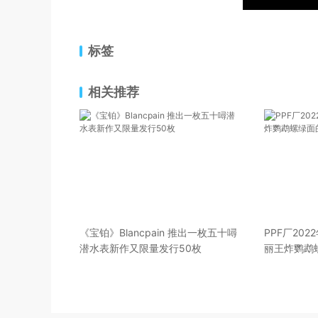
标签
相关推荐
《宝铂》Blancpain 推出一枚五十噚
PPF厂202
潜水表新作又限量发行50枚
丽王炸鹦鹉