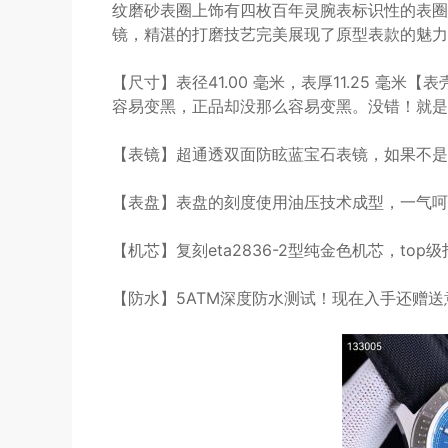
纹磨砂表圈上饰有四枚百年灵腕表标识性的表圈
镜，精湛的打磨技艺完美展现了原型表款的魅力
【尺寸】表径41.00 毫米，表厚11.25 毫
容易变黑，正品却没那么容易变黑。没错！就是
【表镜】超通透双面防眩蓝宝石表镜，如果不是
【表盘】表盘的刻度使用油压技术成型，一气呵
【机芯】复刻eta2836-2型纯金色机芯，to
【防水】5ATM深度防水测试！现在入手还赠