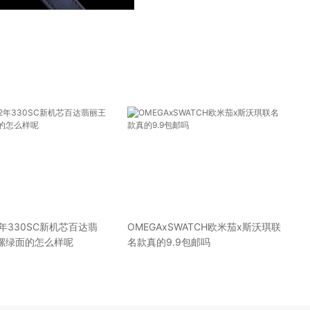
2年330SC新机芯百达翡
OMEGAxSWATCH欧米茄x斯沃琪联
螺绿面的怎么样呢
名款真的9.9包邮吗