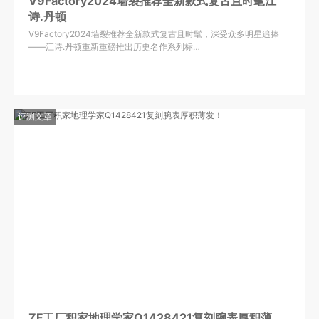
V9Factory2024墙裂推荐全新款式复古且时髦江
诗.丹顿
V9Factory2024墙裂推荐全新款式复古且时髦，深受众多明星追捧
——江诗.丹顿重新重磅推出历史名作系列标…
评测文章
ZF工厂积家地理学家Q1428421复刻腕表厚积薄