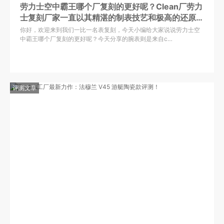
劳力士空中霸王哪个厂复刻的更好呢？Clean厂劳力
士复刻厂家一直以其精湛的制表技艺和极高的还原度
在复刻表领域享有盛誉
你好，欢迎来到我们一比一名表复刻，今天小编给大家说说劳力士空
中霸王哪个厂复刻的更好呢？今天分享的腕表则是来自c…
评测文章