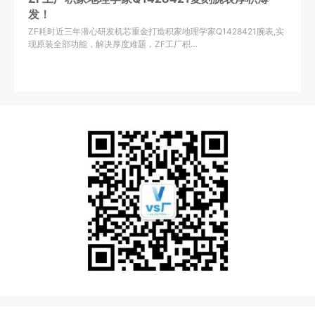
发！
ZF耗时近三年潜心研发机芯重金打造积家地理学家Q1428421腕表,实
现原装全部功能，解决厚度难题，ZF工厂积…