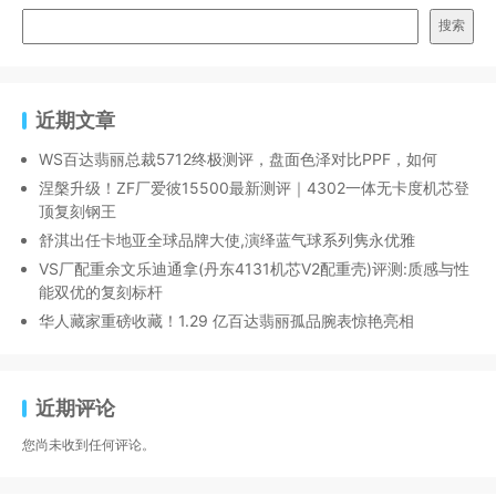
搜索
近期文章
WS百达翡丽总裁5712终极测评，盘面色泽对比PPF，如何
涅槃升级！ZF厂爱彼15500最新测评｜4302一体无卡度机芯登
顶复刻钢王
舒淇出任卡地亚全球品牌大使,演绎蓝气球系列隽永优雅
VS厂配重余文乐迪通拿(丹东4131机芯V2配重壳)评测:质感与性
能双优的复刻标杆
华人藏家重磅收藏！1.29 亿百达翡丽孤品腕表惊艳亮相
近期评论
您尚未收到任何评论。