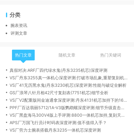
分类
腕表资讯
评测文章
热门文章
随机文章
热门关键词
真假对决:ARF厂四代绿水鬼(丹东3235机芯)深度评测
VS厂丹东3255真一体机心深度评测:打破市场乱象,重塑复刻机芯新标杆​
VS厂41无历黑水鬼(丹东3230机芯)深度评测:性能与破绽全解析
GS厂浪琴八针月相42尺寸复刻表(7751机芯)细节全析
VS厂V2配重版间金迪通拿深度评测:丹东4131机芯加持下的165克精密之作​
PPF厂百达翡丽5712/1A-V3版鹦鹉螺深度评测:细节升级直击正品
VS厂黑盘海马300V4版上手评测:8800一体机芯加持,复刻天花板实至名归?
APS厂万国飞行员计时码表深度评测:值不值得入手？
VS厂劳力士腕表搭载丹东3235一体机芯深度评测