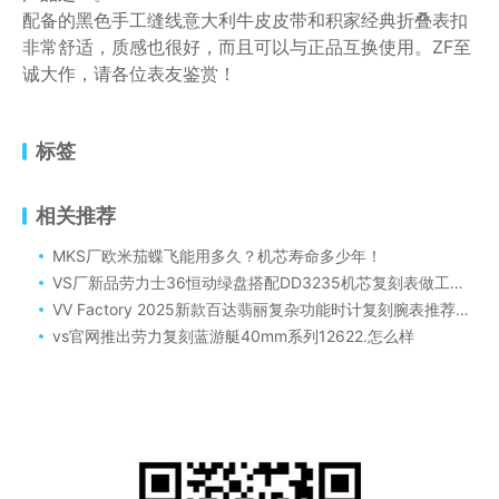
配备的黑色手工缝线意大利牛皮皮带和积家经典折叠表扣
非常舒适，质感也很好，而且可以与正品互换使用。ZF至
诚大作，请各位表友鉴赏！
标签
相关推荐
MKS厂欧米茄蝶飞能用多久？机芯寿命多少年！
VS厂新品劳力士36恒动绿盘搭配DD3235机芯复刻表做工细节评测
VV Factory 2025新款百达翡丽复杂功能时计复刻腕表推荐评测！
vs官网推出劳力复刻蓝游艇40mm系列12622.怎么样