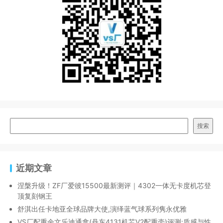
搜索
近期文章
涅槃升级！ZF厂爱彼15500最新测评｜4302一体无卡度机芯登
顶复刻钢王
舒淇出任卡地亚全球品牌大使,演绎蓝气球系列隽永优雅
VS厂配重余文乐迪通拿(丹东4131机芯V2配重壳)评测:质感与性