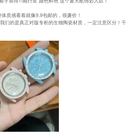
表着宇宙得11颗行星 颜色鲜艳 这个夏天配饰必入款！
体质感看着就像9.9包邮的，很廉价！
我们的是真正对版专柜的生物陶瓷材质，一定注意区分！千