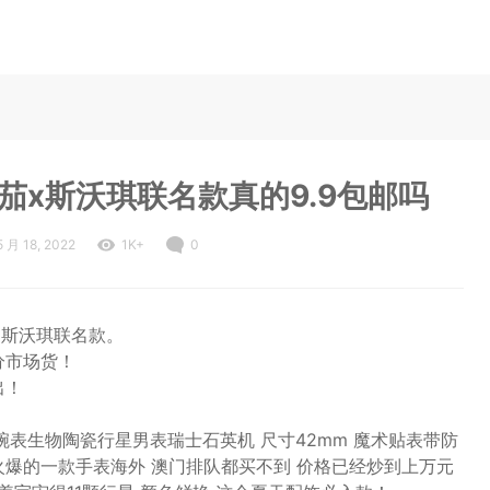
米茄x斯沃琪联名款真的9.9包邮吗
5 月 18, 2022
1K+
0
茄x斯沃琪联名款。
分市场货！
出！
士石英腕表生物陶瓷行星男表瑞士石英机 尺寸42mm 魔术贴表带防
火爆的一款手表海外 澳门排队都买不到 价格已经炒到上万元