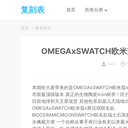
复刻表
首页
所有分类
首页
腕表资讯
OMEGAxSWATCH欧
euro
本期给大家带来的是OMEGAxSWATCH欧米
市面最顶级版本 真正的生物陶瓷icon材质！区
目前地球和天王星现货 其他色系后面几天陆续
OMEGAxSWATCH欧米茄x斯沃琪联名款
BIOCERAMICMOONSWATCH联名款瑞
水佩戴方便 一个自称从事手表行业有史以来最