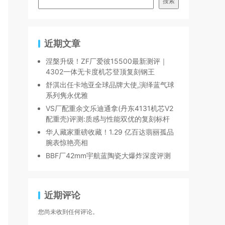
搜索
近期文章
涅槃升级！ZF厂爱彼15500最新测评｜
4302一体无卡度机芯登顶复刻钢王
舒淇出任卡地亚全球品牌大使,演绎蓝气球
系列隽永优雅
VS厂配重余文乐迪通拿(丹东4131机芯V2
配重壳)评测:质感与性能双优的复刻标杆
华人藏家重磅收藏！1.29 亿百达翡丽孤品
腕表惊艳亮相
BBF厂42mm宇航蓝陶瓷大爆炸深度评测
近期评论
您尚未收到任何评论。