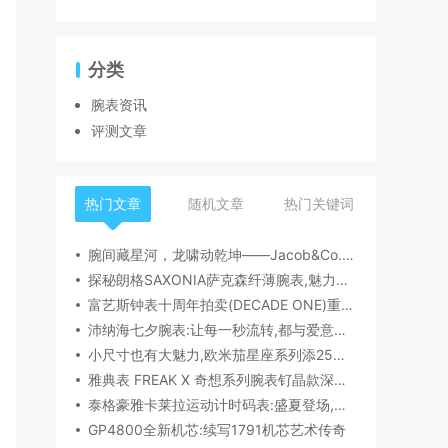
分类
腕表资讯
评测文章
热门文章
随机文章
热门关键词
腕间藏星河，龙啸动乾坤——Jacob&Co.杰克宝天体系列祥龙款艺术腕表解析
探秘朗格SAXONIA萨克森纤薄腕表,魅力究竟何在？
富艺斯钟表十周年拍卖(DECADE ONE)重磅登场:首枚百达翡丽1518精钢腕表领衔呈献
沛纳海七夕腕表:让每一秒流转,都与爱意同行
小尺寸也有大魅力,欧米茄星座系列添25mm/28mm新作,精致感拉满
雅典表 FREAK X 奇想系列腕表钌晶款深度解读​
泰格豪雅卡莱拉运动计时码表:盛夏登场,精密机械诠释极速魅力
GP4800全新机芯:续写1791机芯艺术传奇