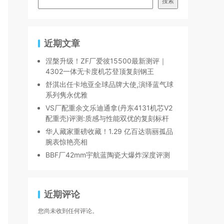
搜索
近期文章
涅槃升级！ZF厂爱彼15500最新测评｜
4302一体无卡度机芯登顶复刻钢王
舒淇出任卡地亚全球品牌大使,演绎蓝气球
系列隽永优雅
VS厂配重余文乐迪通拿(丹东4131机芯V2
配重壳)评测:质感与性能双优的复刻标杆
华人藏家重磅收藏！1.29 亿百达翡丽孤品
腕表惊艳亮相
BBF厂42mm宇航蓝陶瓷大爆炸深度评测
近期评论
您尚未收到任何评论。