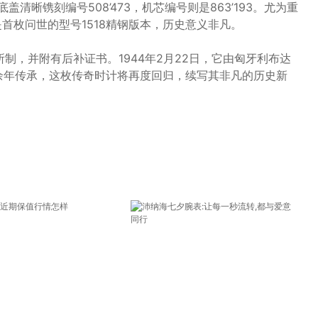
壳底盖清晰镌刻编号508’473，机芯编号则是863’193。尤为重
是首枚问世的型号1518精钢版本，历史意义非凡。
后所制，并附有后补证书。1944年2月22日，它由匈牙利布达
经80余年传承，这枚传奇时计将再度回归，续写其非凡的历史新