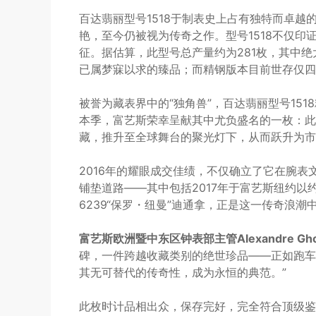
百达翡丽型号1518于制表史上占有独特而卓
艳，至今仍被视为传奇之作。型号1518不仅
征。据估算，此型号总产量约为281枚，其中绝
已属梦寐以求的臻品；而精钢版本目前世存仅四
被誉为藏表界中的“独角兽”，百达翡丽型号15
本季，富艺斯荣幸呈献其中尤负盛名的一枚：此
藏，推升至全球舞台的聚光灯下，从而跃升为市
2016年的耀眼成交佳绩，不仅确立了它在腕
铺垫道路——其中包括2017年于富艺斯纽约以约
6239“保罗・纽曼”迪通拿，正是这一传奇浪潮
富艺斯欧洲暨中东区钟表部主管Alexandre Gho
碑，一件跨越收藏类别的绝世珍品——正如跑车界
其无可替代的传奇性，成为永恒的典范。”
此枚时计品相出众，保存完好，完全符合顶级鉴藏标准