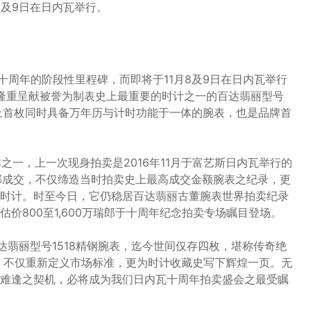
1月8及9日在日内瓦举行。
来十周年的阶段性里程碑，而即将于11月8及9日在日内瓦举行
25)》将隆重呈献被誉为制表史上最重要的时计之一的百达翡丽型号
为史上首枚同时具备万年历与计时功能于一体的腕表，也是品牌首
之一，上一次现身拍卖是2016年11月于富艺斯日内瓦举行的
万瑞郎成交，不仅缔造当时拍卖史上最高成交金额腕表之纪录，更
时计。时至今日，它仍稳居百达翡丽古董腕表世界拍卖纪录
价800至1,600万瑞郎于十周年纪念拍卖专场瞩目登场。
达翡丽型号1518精钢腕表，迄今世间仅存四枚，堪称传奇绝
球，不仅重新定义市场标准，更为时计收藏史写下辉煌一页。无
难逢之契机，必将成为我们日内瓦十周年拍卖盛会之最受瞩