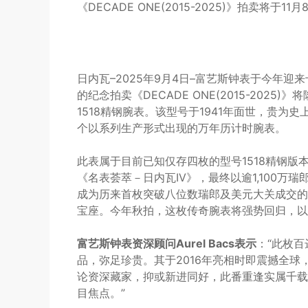
《DECADE ONE(2015-2025)》拍卖将于1
日内瓦–2025年9月4日–富艺斯钟表于今年迎
的纪念拍卖《DECADE ONE(2015-20
1518精钢腕表。该型号于1941年面世，贵
个以系列生产形式出现的万年历计时腕表。
此表属于目前已知仅存四枚的型号1518精钢版本
《名表荟萃－日内瓦IV》，最终以逾1,100
成为历来首枚突破八位数瑞郎及美元大关成交的
宝座。今年秋拍，这枚传奇腕表将强势回归，以估
富艺斯钟表资深顾问Aurel Bacs表示
：“此枚百
品，弥足珍贵。其于2016年亮相时即震撼全
论资深藏家，抑或新进同好，此番重逢实属千载
目焦点。”