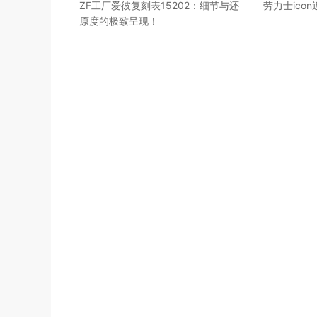
ZF工厂爱彼复刻表15202：细节与还
劳力士ico
原度的极致呈现！