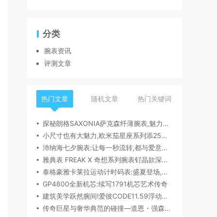
分类
腕表资讯
评测文章
热门文章
随机文章
热门关键词
探秘朗格SAXONIA萨克森纤薄腕表,魅力究竟何在？
小尺寸也有大魅力,欧米茄星座系列添25mm/28mm新作,精致感拉满
沛纳海七夕腕表:让每一秒流转,都与爱意同行
雅典表 FREAK X 奇想系列腕表钌晶款深度解读​
泰格豪雅卡莱拉运动计时码表:盛夏登场,精密机械诠释极速魅力
GP4800全新机芯:续写1791机芯艺术传奇
建筑美学跃然腕间!爱彼CODE11.59浮动陀飞轮镂空表,解锁时间律动新形态
传奇巨星与奢华典范的碰撞—道恩・强森佩戴 Chopard萧邦腕表珠宝亮相威尼斯电影节