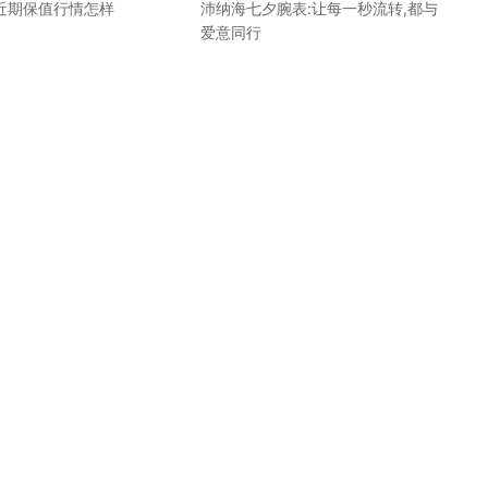
n近期保值行情怎样
沛纳海七夕腕表:让每一秒流转,都与
爱意同行