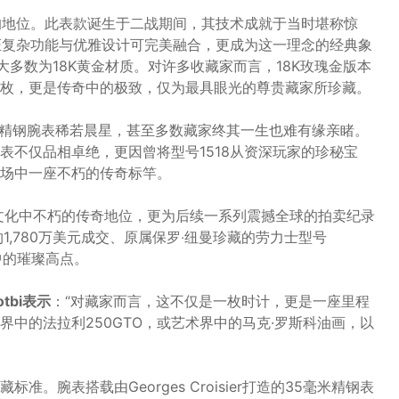
越的地位。此表款诞生于二战期间，其技术成就于当时堪称惊
印证复杂功能与优雅设计可完美融合，更成为这一理念的经典象
大多数为18K黄金材质。对许多收藏家而言，18K玫瑰金版本
枚，更是传奇中的极致，仅为最具眼光的尊贵藏家所珍藏。
18精钢腕表稀若晨星，甚至多数藏家终其一生也难有缘亲睹。
表不仅品相卓绝，更因曾将型号1518从资深玩家的珍秘宝
场中一座不朽的传奇标竿。
表文化中不朽的传奇地位，更为后续一系列震撼全球的拍卖纪录
1,780万美元成交、原属保罗‧纽曼珍藏的劳力士型号
中的璀璨高点。
tbi表示
：“对藏家而言，这不仅是一枚时计，更是一座里程
中的法拉利250GTO，或艺术界中的马克·罗斯科油画，以
。腕表搭载由Georges Croisier打造的35毫米精钢表