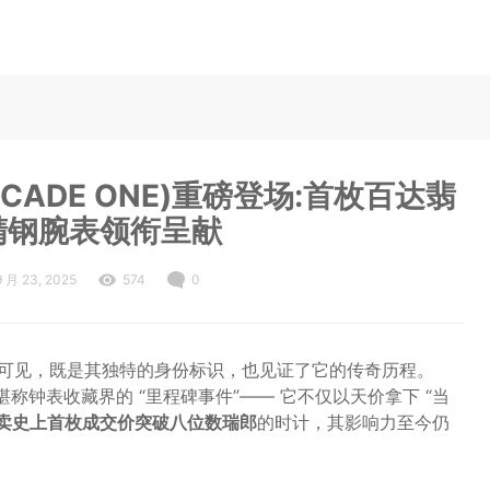
ADE ONE)重磅登场:首枚百达翡
8精钢腕表领衔呈献
9 月 23, 2025
574
0
清晰可见，既是其独特的身份标识，也见证了它的传奇历程。
堪称钟表收藏界的 “里程碑事件”—— 它不仅以天价拿下 “当
卖史上首枚成交价突破八位数瑞郎
的时计，其影响力至今仍