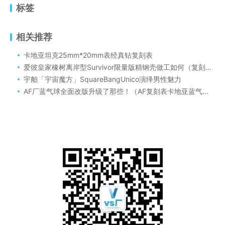
标签
相关推荐
卡地亚坦克25mm*20mm表经真钻复刻表
爱彼皇家橡树离岸型Survivor限量版精钢壳做工如何（复刻表爱彼“战争幸存者”或“大闸蟹”钢壳款同样可以解毒）
宇舶「宇宙魔方」SquareBangUnico演绎男性魅力
AF厂蓝气球全面改版升级了那些！（AF复刻表卡地亚蓝气球2022版怎么样）