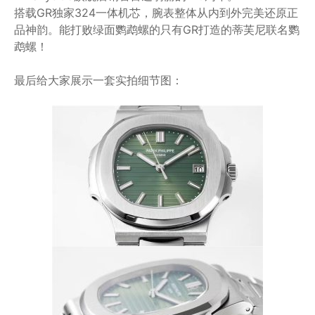
搭载GR独家324一体机芯，腕表整体从内到外完美还原正
品神韵。能打败绿面鹦鹉螺的只有GR打造的蒂芙尼联名鹦
鹉螺！
最后给大家展示一套实拍细节图：