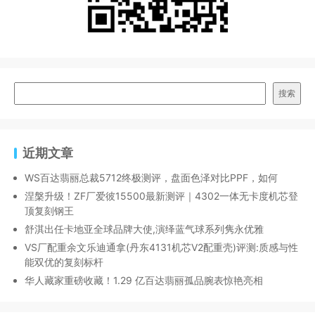
搜索
近期文章
WS百达翡丽总裁5712终极测评，盘面色泽对比PPF，如何
涅槃升级！ZF厂爱彼15500最新测评｜4302一体无卡度机芯登
顶复刻钢王
舒淇出任卡地亚全球品牌大使,演绎蓝气球系列隽永优雅
VS厂配重余文乐迪通拿(丹东4131机芯V2配重壳)评测:质感与性
能双优的复刻标杆
华人藏家重磅收藏！1.29 亿百达翡丽孤品腕表惊艳亮相