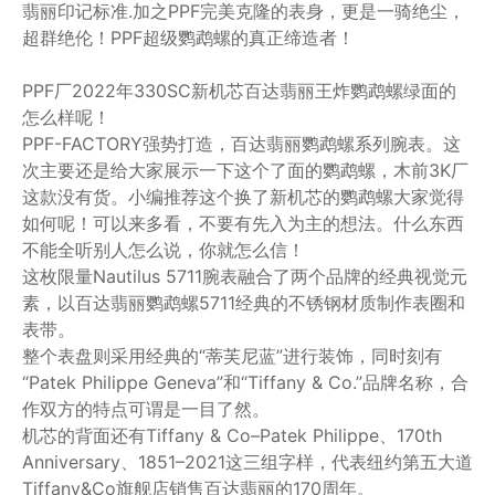
翡丽印记标准.加之PPF完美克隆的表身，更是一骑绝尘，
超群绝伦！PPF超级鹦鹉螺的真正缔造者！
PPF厂2022年330SC新机芯百达翡丽王炸鹦鹉螺绿面的
怎么样呢！
PPF-FACTORY强势打造，百达翡丽鹦鹉螺系列腕表。这
次主要还是给大家展示一下这个了面的鹦鹉螺，木前3K厂
这款没有货。小编推荐这个换了新机芯的鹦鹉螺大家觉得
如何呢！可以来多看，不要有先入为主的想法。什么东西
不能全听别人怎么说，你就怎么信！
这枚限量Nautilus 5711腕表融合了两个品牌的经典视觉元
素，以百达翡丽鹦鹉螺5711经典的不锈钢材质制作表圈和
表带。
整个表盘则采用经典的“蒂芙尼蓝”进行装饰，同时刻有
“Patek Philippe Geneva”和“Tiffany & Co.”品牌名称，合
作双方的特点可谓是一目了然。
机芯的背面还有Tiffany & Co–Patek Philippe、170th
Anniversary、1851–2021这三组字样，代表纽约第五大道
Tiffany&Co旗舰店销售百达翡丽的170周年。