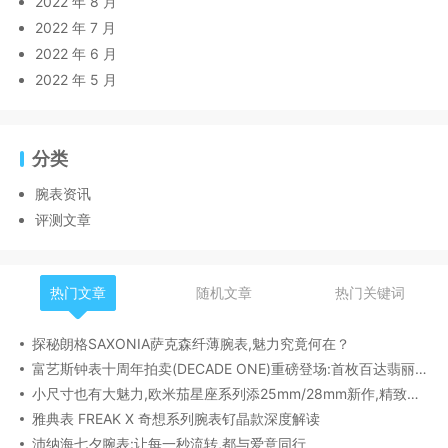
2022 年 8 月
2022 年 7 月
2022 年 6 月
2022 年 5 月
分类
腕表资讯
评测文章
热门文章
随机文章
热门关键词
探秘朗格SAXONIA萨克森纤薄腕表,魅力究竟何在？
富艺斯钟表十周年拍卖(DECADE ONE)重磅登场:首枚百达翡丽1518精钢腕表领衔呈献
小尺寸也有大魅力,欧米茄星座系列添25mm/28mm新作,精致感拉满
雅典表 FREAK X 奇想系列腕表钌晶款深度解读​
沛纳海七夕腕表:让每一秒流转,都与爱意同行