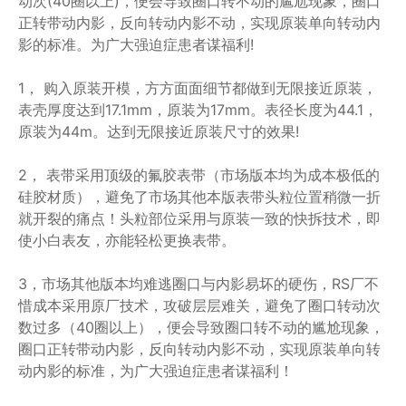
动次(40圈以上)，便会导致圈口转不动的尴尬现象，圈口
正转带动内影，反向转动内影不动，实现原装单向转动内
影的标准。为广大强迫症患者谋福利!
1， 购入原装开模，方方面面细节都做到无限接近原装，
表壳厚度达到17.1mm，原装为17mm。表径长度为44.1，
原装为44m。达到无限接近原装尺寸的效果!
2， 表带采用顶级的氟胶表带（市场版本均为成本极低的
硅胶材质），避免了市场其他本版表带头粒位置稍微一折
就开裂的痛点！头粒部位采用与原装一致的快拆技术，即
使小白表友，亦能轻松更换表带。
3，市场其他版本均难逃圈口与内影易坏的硬伤，RS厂不
惜成本采用原厂技术，攻破层层难关，避免了圈口转动次
数过多（40圈以上），便会导致圈口转不动的尴尬现象，
圈口正转带动内影，反向转动内影不动，实现原装单向转
动内影的标准，为广大强迫症患者谋福利！