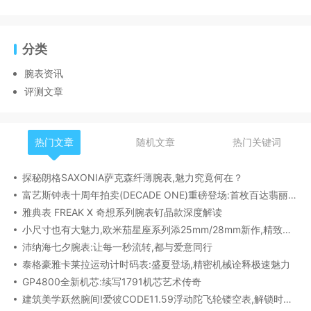
分类
腕表资讯
评测文章
热门文章
随机文章
热门关键词
探秘朗格SAXONIA萨克森纤薄腕表,魅力究竟何在？
富艺斯钟表十周年拍卖(DECADE ONE)重磅登场:首枚百达翡丽1518精钢腕表领衔呈献
雅典表 FREAK X 奇想系列腕表钌晶款深度解读​
小尺寸也有大魅力,欧米茄星座系列添25mm/28mm新作,精致感拉满
沛纳海七夕腕表:让每一秒流转,都与爱意同行
泰格豪雅卡莱拉运动计时码表:盛夏登场,精密机械诠释极速魅力
GP4800全新机芯:续写1791机芯艺术传奇
建筑美学跃然腕间!爱彼CODE11.59浮动陀飞轮镂空表,解锁时间律动新形态