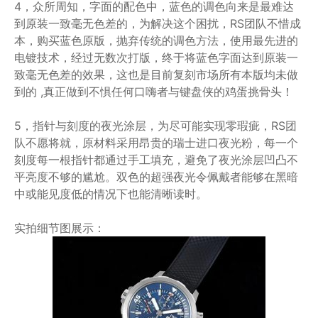
4，众所周知，字面的配色中，蓝色的调色向来是最难达
到原装一致毫无色差的，为解决这个困扰，RS团队不惜成
本，购买蓝色原版，抛弃传统的调色方法，使用最先进的
电镀技术，经过无数次打版，终于将蓝色字面达到原装一
致毫无色差的效果，这也是目前复刻市场所有本版均未做
到的 ,真正做到不惧任何口嗨者与键盘侠的鸡蛋挑骨头！
5，指针与刻度的夜光涂层，为尽可能实现零瑕疵，RS团
队不愿将就，原材料采用昂贵的瑞士进口夜光粉，每一个
刻度每一根指针都通过手工填充，避免了夜光涂层凹凸不
平亮度不够的尴尬。双色的超强夜光令佩戴者能够在黑暗
中或能见度低的情况下也能清晰读时。
实拍细节图展示：