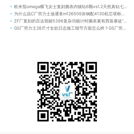
欧米茄omega蝶飞女士复刻腕表内镶钻6颗vs1.2天然真钻七夕礼物
为什么说C厂劳力士迪通拿m126509灰钢配4130机芯堪称站西钟表城天花板复刻表
ZF厂复刻的百达翡丽5396复杂功能计时腕表素有西装暴徒“最佳时计”之称。
GS厂劳力士28尺寸女款日志做工细节方面怎么样？GS厂劳力士28尺寸女款日志在做工细节方面表现出色