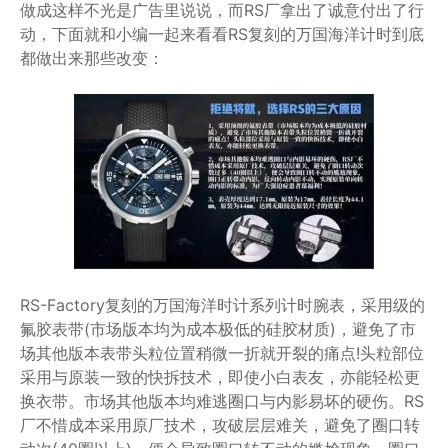
做成这样不光是广告里说说，而RS厂拿出了诚意付出了行
动，下面就和小编一起来看看RS复刻的万国海洋计时到底
都做出来那些改变：
RS-Factory复刻的万国海洋时计系列计时腕表，采用级的
氟胶表带(市场版本均为成本极低的硅胶材质)，避免了市
场其他版本表带头粒位置稍微一折就开裂的痛点!头粒部位
采用与原装一致的快拆技术，即使小白表友，亦能轻松更
换衣带。市场其他版本均难逃圈口与内影易坏的硬伤。RS
厂不惜成本采用原厂技术，攻破层层难关，避免了圈口转