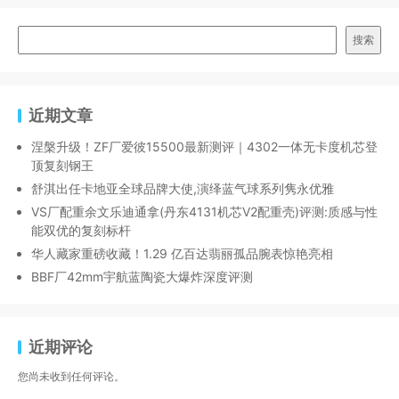
搜索
近期文章
涅槃升级！ZF厂爱彼15500最新测评｜4302一体无卡度机芯登
顶复刻钢王
舒淇出任卡地亚全球品牌大使,演绎蓝气球系列隽永优雅
VS厂配重余文乐迪通拿(丹东4131机芯V2配重壳)评测:质感与性
能双优的复刻标杆
华人藏家重磅收藏！1.29 亿百达翡丽孤品腕表惊艳亮相
BBF厂42mm宇航蓝陶瓷大爆炸深度评测
近期评论
您尚未收到任何评论。