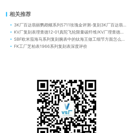
相关推荐
3K厂百达翡丽鹦鹉螺系列5711玫瑰金评测-复刻3K厂百达翡丽鹦鹉螺系列5711做工细节方面如何
KV厂复刻表理查德12-01真陀飞轮限量碳纤维/KV厂理查德米勒12-01真陀飞轮做工细节评测
SBF欧米茄海马系列复刻腕表中的钛海王做工细节方面怎么样？
FK工厂芝柏表1966系列复刻表深度评价