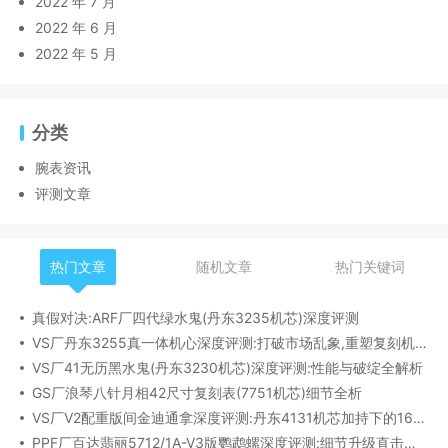
2022 年 7 月
2022 年 6 月
2022 年 5 月
分类
腕表资讯
评测文章
热门文章
随机文章
热门关键词
真假对决:ARF厂四代绿水鬼(丹东3235机芯)深度评测
VS厂丹东3255真一体机心深度评测:打破市场乱象,重塑复刻机芯新标杆​
VS厂41无历黑水鬼(丹东3230机芯)深度评测:性能与破绽全解析
GS厂浪琴八针月相42尺寸复刻表(7751机芯)细节全析
VS厂V2配重版间金迪通拿深度评测:丹东4131机芯加持下的165克精密之作​
PPF厂百达翡丽5712/1A-V3版鹦鹉螺深度评测:细节升级直击正品