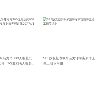
米茄海马300无暇赴死
SBF版复刻表欧米茄海洋宇宙新海王
么样（VS复刻表无暇赴死
做工细节评测
版是嘘头）