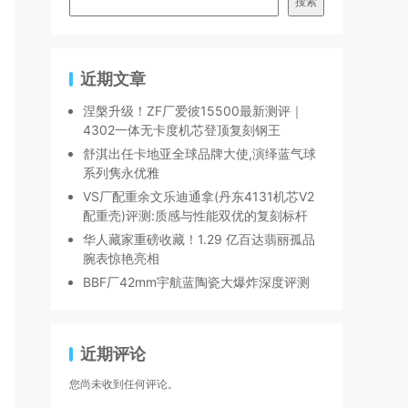
搜索
近期文章
涅槃升级！ZF厂爱彼15500最新测评｜
4302一体无卡度机芯登顶复刻钢王
舒淇出任卡地亚全球品牌大使,演绎蓝气球
系列隽永优雅
VS厂配重余文乐迪通拿(丹东4131机芯V2
配重壳)评测:质感与性能双优的复刻标杆
华人藏家重磅收藏！1.29 亿百达翡丽孤品
腕表惊艳亮相
BBF厂42mm宇航蓝陶瓷大爆炸深度评测
近期评论
您尚未收到任何评论。