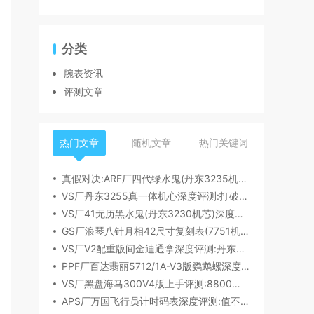
分类
腕表资讯
评测文章
热门文章
随机文章
热门关键词
真假对决:ARF厂四代绿水鬼(丹东3235机芯)深度评测
VS厂丹东3255真一体机心深度评测:打破市场乱象,重塑复刻机芯新标杆​
VS厂41无历黑水鬼(丹东3230机芯)深度评测:性能与破绽全解析
GS厂浪琴八针月相42尺寸复刻表(7751机芯)细节全析
VS厂V2配重版间金迪通拿深度评测:丹东4131机芯加持下的165克精密之作​
PPF厂百达翡丽5712/1A-V3版鹦鹉螺深度评测:细节升级直击正品
VS厂黑盘海马300V4版上手评测:8800一体机芯加持,复刻天花板实至名归?
APS厂万国飞行员计时码表深度评测:值不值得入手？