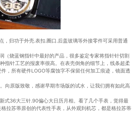
点，归功于外壳.表扣.圈口.后盖玻璃等外接零件可采用普通
圆润（烧蓝钢指针中最好的产品，很多鉴定专家将指针针切割
种指针工艺的报废率很高。在表壳倒角的细节上，线条超柔
硬件，所有硬件LOGO等腐蚀字不保留任何加工痕迹，镜面透
。向原版致敬，感谢早期市场版的试水，让我们拥有如此高
.新式36大三针.90偏心大日历月相。看了几个手表，觉得最
是格拉苏蒂原创的代表性手表，从外观到机芯，都是格拉苏蒂