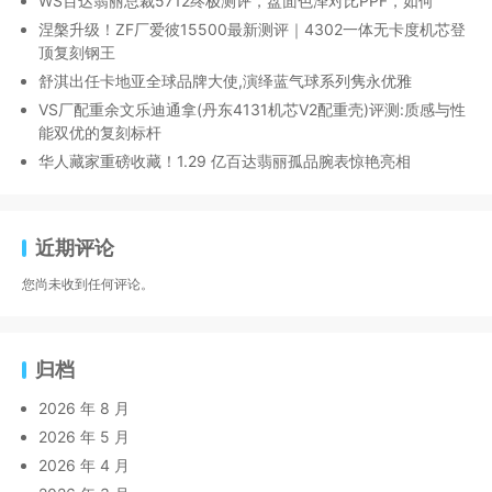
WS百达翡丽总裁5712终极测评，盘面色泽对比PPF，如何
涅槃升级！ZF厂爱彼15500最新测评｜4302一体无卡度机芯登
顶复刻钢王
舒淇出任卡地亚全球品牌大使,演绎蓝气球系列隽永优雅
VS厂配重余文乐迪通拿(丹东4131机芯V2配重壳)评测:质感与性
能双优的复刻标杆
华人藏家重磅收藏！1.29 亿百达翡丽孤品腕表惊艳亮相
近期评论
您尚未收到任何评论。
归档
2026 年 8 月
2026 年 5 月
2026 年 4 月