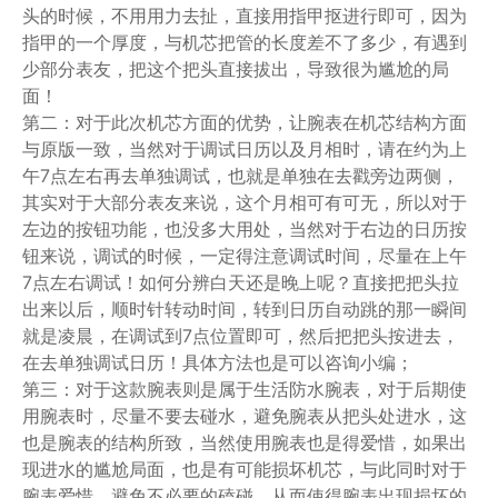
头的时候，不用用力去扯，直接用指甲抠进行即可，因为
指甲的一个厚度，与机芯把管的长度差不了多少，有遇到
少部分表友，把这个把头直接拔出，导致很为尴尬的局
面！
第二：对于此次机芯方面的优势，让腕表在机芯结构方面
与原版一致，当然对于调试日历以及月相时，请在约为上
午7点左右再去单独调试，也就是单独在去戳旁边两侧，
其实对于大部分表友来说，这个月相可有可无，所以对于
左边的按钮功能，也没多大用处，当然对于右边的日历按
钮来说，调试的时候，一定得注意调试时间，尽量在上午
7点左右调试！如何分辨白天还是晚上呢？直接把把头拉
出来以后，顺时针转动时间，转到日历自动跳的那一瞬间
就是凌晨，在调试到7点位置即可，然后把把头按进去，
在去单独调试日历！具体方法也是可以咨询小编；
第三：对于这款腕表则是属于生活防水腕表，对于后期使
用腕表时，尽量不要去碰水，避免腕表从把头处进水，这
也是腕表的结构所致，当然使用腕表也是得爱惜，如果出
现进水的尴尬局面，也是有可能损坏机芯，与此同时对于
腕表爱惜，避免不必要的磕碰，从而使得腕表出现损坏的