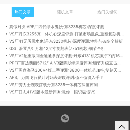
热门文章
随机文章
热门关键词
真假对决:ARF厂四代绿水鬼(丹东3235机芯)深度评测
VS厂丹东3255真一体机心深度评测:打破市场乱象,重塑复刻机芯新标杆​
VS厂41无历黑水鬼(丹东3230机芯)深度评测:性能与破绽全解析
GS厂浪琴八针月相42尺寸复刻表(7751机芯)细节全析
VS厂V2配重版间金迪通拿深度评测:丹东4131机芯加持下的165克精密之作​
PPF厂百达翡丽5712/1A-V3版鹦鹉螺深度评测:细节升级直击正品
VS厂黑盘海马300V4版上手评测:8800一体机芯加持,复刻天花板实至名归?
APS厂万国飞行员计时码表深度评测:值不值得入手？
VS厂劳力士腕表搭载丹东3235一体机芯深度评测
VS厂日志41V2版本最新评测:教你一眼识破假VS