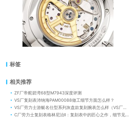
标签
相关推荐
ZF厂帝舵碧湾68型M7943深度评测
VS厂复刻表沛纳海PAM00088做工细节方面怎么样？
VS厂劳力士游艇名仕型系列灰盘款复刻腕表怎么样（VS厂劳力士游艇名仕型系列灰盘款复刻腕表是否会一眼假？）
C厂劳力士复刻表格林尼治ll：复刻表中的匠心之作，细节见真章