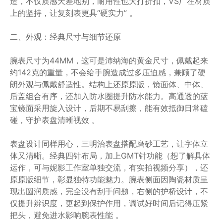
造，不仅质感天差地别，耐用性也大打折扣，VS厂在材质
上的坚持，让复刻表更具“硬实力” 。
二、外观：经典尺寸与细节还原
腕表尺寸为44MM，这可是沛纳海的黄金尺寸，佩戴起来
约142克的重量，不会给手腕造成过多压迫感，兼顾了硬
朗外观与佩戴舒适性。结构上还原原版，镜面体、中体、
后盖组合有序，还加入防水圈提升防水能力。高通透的蓝
宝镜面采用旋入设计，后期不易刮擦，能有效抵御日常磕
碰，守护表盘清晰视效 。
表盘设计同样用心，三明治表盘搭配磨砂工艺，让字体立
体又清晰。经典四针布局，加上GMT针功能（想了解具体
运作，可与妮影工作室单独交流，有实拍视频分享），还
原原版细节，彰显独特功能魅力。腕表侧面因陶瓷材质呈
现出圆润质感，完全没有刮手问题，右侧的护桥设计，不
仅提升辨识度，更起到保护作用，调试好时间后记得压紧
把头，避免进水影响腕表性能 。