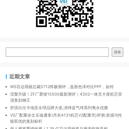
搜索
近期文章
WS百达翡丽总裁5712终极测评，盘面色泽对比PPF，如何
涅槃升级！ZF厂爱彼15500最新测评｜4302一体无卡度机芯登
顶复刻钢王
舒淇出任卡地亚全球品牌大使,演绎蓝气球系列隽永优雅
VS厂配重余文乐迪通拿(丹东4131机芯V2配重壳)评测:质感与性
能双优的复刻标杆
华人藏家重磅收藏！1.29 亿百达翡丽孤品腕表惊艳亮相