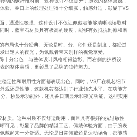
了单向转动的碳纤维材质。这种设计不仅提升了腕表的整体质感，
体验。圈口上的纹理处理得十分细腻，触感舒适，彰显了VS
镜面，通透性极强。这种设计不仅让佩戴者能够清晰地读取时
同时，蓝宝石材质具有极高的硬度，能够有效抵抗刮擦和磨
针的布局也十分经典。无论是时、分、秒针还是刻度，都经过
发出迷人的夜光，为佩戴者带来别样的视觉享受。
理得十分出色，与整体设计风格相得益彰。而右侧的护桥设
表的整体美感，更彰显了品牌的独特魅力。
机芯在稳定性和耐用性方面都表现出色。同时，VS厂在机芯细节
外观还是性能，这款机芯都达到了行业领先水平。在功能方
时、分、秒显示功能外，还具备日期显示和夜光功能。这些实用
橡胶材质。这种材质不仅舒适耐用，而且具有很好的抗过敏性
晰可见，彰显了品牌的精湛工艺。佩戴体验方面，由于腕表
佩戴起来十分舒适。无论是日常佩戴还是运动场合，都能感