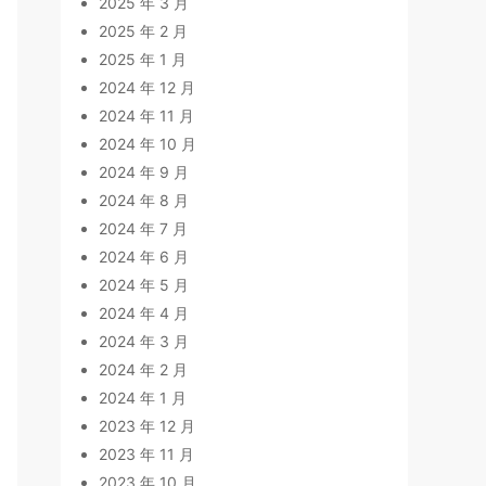
2025 年 3 月
2025 年 2 月
2025 年 1 月
2024 年 12 月
2024 年 11 月
2024 年 10 月
2024 年 9 月
2024 年 8 月
2024 年 7 月
2024 年 6 月
2024 年 5 月
2024 年 4 月
2024 年 3 月
2024 年 2 月
2024 年 1 月
2023 年 12 月
2023 年 11 月
2023 年 10 月