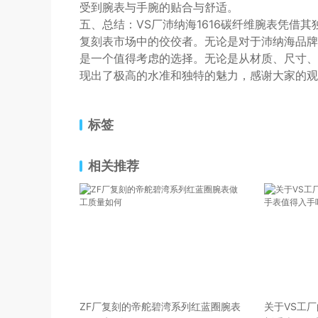
受到腕表与手腕的贴合与舒适。
五、总结：VS厂沛纳海1616碳纤维腕表凭借
复刻表市场中的佼佼者。无论是对于沛纳海品牌
是一个值得考虑的选择。无论是从材质、尺寸、细
现出了极高的水准和独特的魅力，感谢大家的观
标签
相关推荐
ZF厂复刻的帝舵碧湾系列红蓝圈腕表
关于VS工