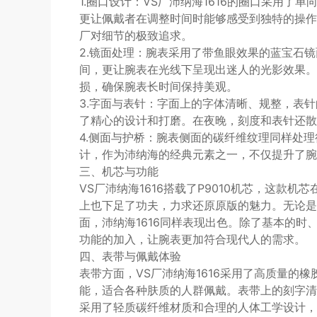
1.圈口设计：VS厂沛纳海1616的圈口采用
更让佩戴者在调整时间时能够感受到独特的操作
厂对细节的极致追求。
2.镜面处理：腕表采用了带鱼眼效果的蓝宝石
间，更让腕表在光线下呈现出迷人的光影效果。
损，确保腕表长时间保持美观。
3.字面与表针：字面上的字体清晰、规整，表
了精心的设计和打磨。在夜晚，刻度和表针还散
4.侧面与护桥：腕表侧面的碳纤维纹理同样处
计，作为沛纳海的经典元素之一，不仅提升了腕
三、机芯与功能
VS厂沛纳海1616搭载了P9010机芯，这款
上也下足了功夫，力求还原原版的魅力。无论是
面，沛纳海1616同样表现出色。除了基本的
功能的加入，让腕表更加符合现代人的需求。
四、表带与佩戴体验
表带方面，VS厂沛纳海1616采用了高质量的
能，适合各种肤质的人群佩戴。表带上的刻字清
采用了轻质碳纤维材质和合理的人体工学设计，