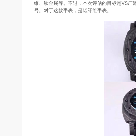
维、钛金属等。不过，本次评估的目标是VS厂沛纳
号。对于这款手表，是碳纤维手表。