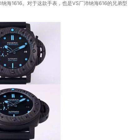
海1616。对于这款手表，也是VS厂沛纳海616的兄弟型