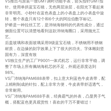
VS推出与原装一致GMT调时功能手表，箭头指针GMT指
针。使用单拱蓝宝石镜，无色两层涂层，在阳光下看起来
非常明亮。小秒针在蓝色表盘上的小表盘上的小表盘中旋
转，整个表盘只有12个和6个大的阿拉伯数字标记。
护桥是一种拉丝工艺，是沛纳海独特的代表性成分，通过
侧面位置可以清楚地看到这款沛纳海圈口，采用抛光工
艺。
后盖玻璃和表面玻璃采用9级蓝宝石镜，不锈钢用不锈钢
材质，在边缘的刻字效果上下了很大的功夫。字体雕刻坚
固有力，深度有致
VS独立生产的工厂P9001一体式机芯，运行非常平稳，调
整了市场上所有佩纳海机芯的不足，外观还原度达到
98%。
VS厂沛纳海PAM688表带，扣上意大利蓝色牛皮表带，配
上精刚制成的针扣，配上非常方便，牛皮表带舒适透气，
非常耐用。
VS厂沛纳海PAM688手表，经典霸气的外表，凸显男子气
概，搭配蓝色更具观赏性！喜欢的千万不要错过！