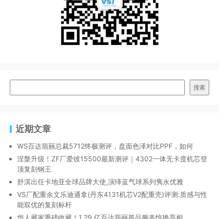
搜索
近期文章
WS百达翡丽总裁5712终极测评，盘面色泽对比PPF，如何
涅槃升级！ZF厂爱彼15500最新测评｜4302一体无卡度机芯登
顶复刻钢王
舒淇出任卡地亚全球品牌大使,演绎蓝气球系列隽永优雅
VS厂配重余文乐迪通拿(丹东4131机芯V2配重壳)评测:质感与性
能双优的复刻标杆
华人藏家重磅收藏！1.29 亿百达翡丽孤品腕表惊艳亮相