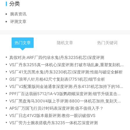
分类
腕表资讯
评测文章
热门文章
随机文章
热门关键词
真假对决:ARF厂四代绿水鬼(丹东3235机芯)深度评测
VS厂丹东3255真一体机心深度评测:打破市场乱象,重塑复刻机芯新标杆​
VS厂41无历黑水鬼(丹东3230机芯)深度评测:性能与破绽全解析
GS厂浪琴八针月相42尺寸复刻表(7751机芯)细节全析
VS厂V2配重版间金迪通拿深度评测:丹东4131机芯加持下的165克精密之作​
PPF厂百达翡丽5712/1A-V3版鹦鹉螺深度评测:细节升级直击正品
VS厂黑盘海马300V4版上手评测:8800一体机芯加持,复刻天花板实至名归?
APS厂万国飞行员计时码表深度评测:值不值得入手？
VS厂日志41V2版本最新评测:教你一眼识破假VS
VS厂劳力士腕表搭载丹东3235一体机芯深度评测