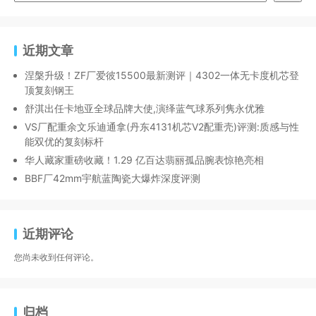
近期文章
涅槃升级！ZF厂爱彼15500最新测评｜4302一体无卡度机芯登
顶复刻钢王
舒淇出任卡地亚全球品牌大使,演绎蓝气球系列隽永优雅
VS厂配重余文乐迪通拿(丹东4131机芯V2配重壳)评测:质感与性
能双优的复刻标杆
华人藏家重磅收藏！1.29 亿百达翡丽孤品腕表惊艳亮相
BBF厂42mm宇航蓝陶瓷大爆炸深度评测
近期评论
您尚未收到任何评论。
归档