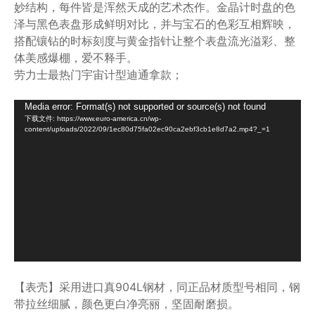
妙结构，每件皆是浑然天成的艺术杰作。金晶计时盘的色
泽与黑色表盘形成鲜明对比，并与宝石的色彩互相辉映，
搭配镶钻的时标刻度与黄金指针让整个表盘流光溢彩、整
体美感爆棚，爱不释手。
劳力士最热门宇宙计型迪通拿款；
视
Media error: Format(s) not supported or source(s) not found
下载文件: https://www.euro-america.cn/wp-
频
content/uploads/2022/09/1ec80d75fa02ec90ca2ebf3cb1e8d7a2.mp4?_=1
播
放
器
【表壳】采用进口真904L钢材，同正品材质型号相同，钢
带拉丝细腻，颜色更白净亮丽，坚固耐磨损。