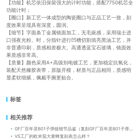
【功能】机芯依旧保留强大的计时功能，搭配7750机芯全
功能计时；
【圈口】新工艺一体成型的陶瓷圈口与正品工艺一致，刻
度效果呈现具有深度，圆润。
【细节】字面条丁金属镜面加工，无毛疵感，采用瑞士进
口强夜光粉。时，分指针进行凹槽切割填亮黑油工艺，并
非普通印刷，质感相差极大。高通透蓝宝石玻璃，镜面效
果质感非常高。
【质量】颜色采用A+高级别电镀工艺，更加稳定抗氧化，
装配天然橡胶表带，原版开模，材质与正品相同，质感明
显柔软细腻，佩戴手腕更贴合。
标签
相关推荐
GF厂百年灵B01子弹链细节品鉴（复刻GF厂百年灵B01子弹链细节方面到底如何）
VS工厂的欧米茄大黄蜂复刻表怎么样？