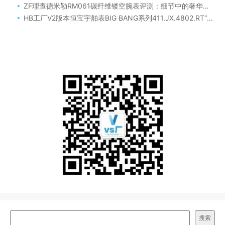
ZF理查德米勒RM061碳纤维镂空腕表评测：细节中的奢华与卓越
HB工厂V2版本恒宝宇舶表BIG BANG系列411.JX.4802.RT“全透明腕表”复刻版评测
搜索