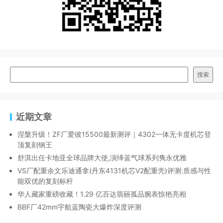
搜索
近期文章
涅槃升级！ZF厂爱彼15500最新测评｜4302一体无卡度机芯登
顶复刻钢王
舒淇出任卡地亚全球品牌大使,演绎蓝气球系列隽永优雅
VS厂配重余文乐迪通拿(丹东4131机芯V2配重壳)评测:质感与性
能双优的复刻标杆
华人藏家重磅收藏！1.29 亿百达翡丽孤品腕表惊艳亮相
BBF厂42mm宇航蓝陶瓷大爆炸深度评测