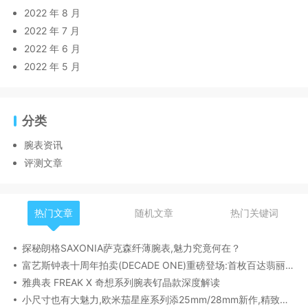
2022 年 8 月
2022 年 7 月
2022 年 6 月
2022 年 5 月
分类
腕表资讯
评测文章
热门文章
随机文章
热门关键词
探秘朗格SAXONIA萨克森纤薄腕表,魅力究竟何在？
富艺斯钟表十周年拍卖(DECADE ONE)重磅登场:首枚百达翡丽1518精钢腕表领衔呈献
雅典表 FREAK X 奇想系列腕表钌晶款深度解读​
小尺寸也有大魅力,欧米茄星座系列添25mm/28mm新作,精致感拉满