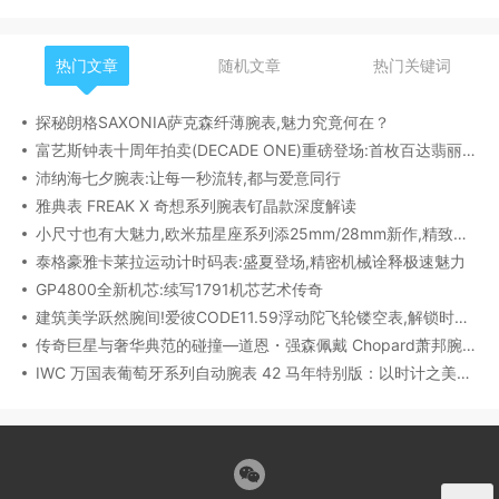
热门文章
随机文章
热门关键词
探秘朗格SAXONIA萨克森纤薄腕表,魅力究竟何在？
富艺斯钟表十周年拍卖(DECADE ONE)重磅登场:首枚百达翡丽1518精钢腕表领衔呈献
沛纳海七夕腕表:让每一秒流转,都与爱意同行
雅典表 FREAK X 奇想系列腕表钌晶款深度解读​
小尺寸也有大魅力,欧米茄星座系列添25mm/28mm新作,精致感拉满
泰格豪雅卡莱拉运动计时码表:盛夏登场,精密机械诠释极速魅力
GP4800全新机芯:续写1791机芯艺术传奇
建筑美学跃然腕间!爱彼CODE11.59浮动陀飞轮镂空表,解锁时间律动新形态
传奇巨星与奢华典范的碰撞—道恩・强森佩戴 Chopard萧邦腕表珠宝亮相威尼斯电影节
IWC 万国表葡萄牙系列自动腕表 42 马年特别版：以时计之美，致敬农历新年​