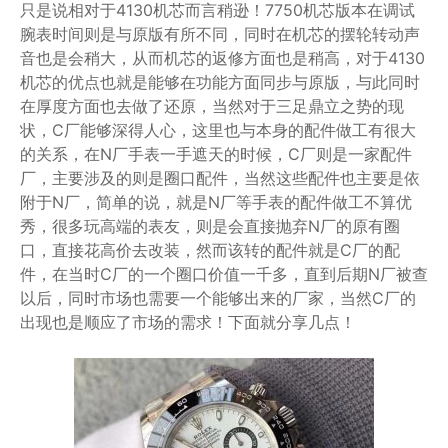
只是说相对于4130机芯而言稍逊！7750机芯版本在调试
腕表时间则是与原版有所不同，同时在机芯的摆轮转动声
音也是会稍大，从而机芯的返修方面也是稍高，对于4130
机芯的优点也就是能够在功能方面同步与原版，与此同时
在厚度方面也去做了还原，当然对于三足鼎立之势的现
状，C厂能够深得人心，这里也与本身的配件做工有很大
的关系，在N厂手表一手遮天的时候，C厂则是一家配件
厂，主要涉及的则是圈口配件，当然这些配件也主要是依
附于N厂，简单的说，就是N厂等手表的配件做工不算优
秀，很多玩高端的表友，则是会直接抛弃N厂的原有圈
口，直接花高价去改装，然而该转的配件就是C厂的配
件，在当时C厂的一个圈口价值一千多，直到后期N厂被查
以后，同时市场也需要一个能够出来的厂家，当然C厂的
出现也是顺应了市场的需求！下面就分享几点！