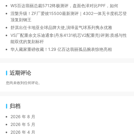
WS百达翡丽总裁5712终极测评，盘面色泽对比PPF，如何
涅槃升级！ZF厂爱彼15500最新测评｜4302一体无卡度机芯登
顶复刻钢王
舒淇出任卡地亚全球品牌大使,演绎蓝气球系列隽永优雅
VS厂配重余文乐迪通拿(丹东4131机芯V2配重壳)评测:质感与性
能双优的复刻标杆
华人藏家重磅收藏！1.29 亿百达翡丽孤品腕表惊艳亮相
近期评论
您尚未收到任何评论。
归档
2026 年 8 月
2026 年 5 月
2026 年 4 月