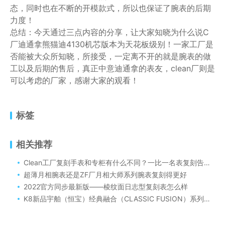
态，同时也在不断的开模款式，所以也保证了腕表的后期
力度！
总结：今天通过三点内容的分享，让大家知晓为什么说C
厂迪通拿熊猫迪4130机芯版本为天花板级别！一家工厂是
否能被大众所知晓，所接受，一定离不开的就是腕表的做
工以及后期的售后，真正中意迪通拿的表友，clean厂则是
可以考虑的厂家，感谢大家的观看！
标签
相关推荐
Clean工厂复刻手表和专柜有什么不同？一比一名表复刻告诉你
超薄月相腕表还是ZF厂月相大师系列腕表复刻得更好
2022官方同步最新版——棱纹面日志型复刻表怎么样
K8新品宇舶（恒宝）经典融合（CLASSIC FUSION）系列陀飞轮