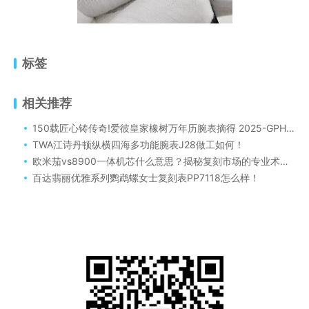
标签
相关推荐
150载匠心铸传奇!爱彼皇家橡树万年历腕表摘得 2025-GPHG[标志性腕表奖]
TWA江诗丹顿纵横四海多功能腕表J28做工如何！
欧米茄vs8900一体机芯什么意思？揭秘复刻市场的专业术语！
百达翡丽优雅系列鹦鹉螺女士复刻表PP7118怎么样‬！