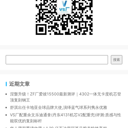
搜索
近期文章
涅槃升级！ZF厂爱彼15500最新测评｜4302一体无卡度机芯登
顶复刻钢王
舒淇出任卡地亚全球品牌大使,演绎蓝气球系列隽永优雅
VS厂配重余文乐迪通拿(丹东4131机芯V2配重壳)评测:质感与性
能双优的复刻标杆