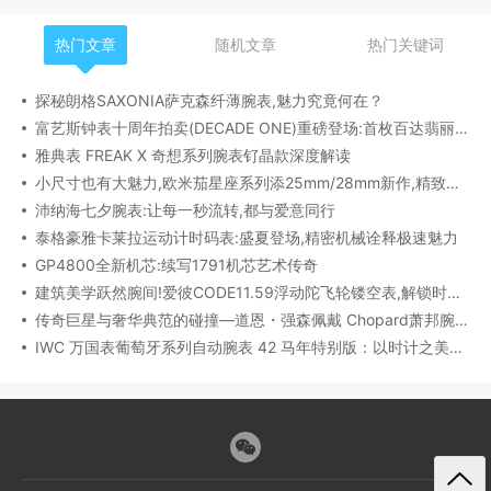
热门文章
随机文章
热门关键词
探秘朗格SAXONIA萨克森纤薄腕表,魅力究竟何在？
富艺斯钟表十周年拍卖(DECADE ONE)重磅登场:首枚百达翡丽1518精钢腕表领衔呈献
雅典表 FREAK X 奇想系列腕表钌晶款深度解读​
小尺寸也有大魅力,欧米茄星座系列添25mm/28mm新作,精致感拉满
沛纳海七夕腕表:让每一秒流转,都与爱意同行
泰格豪雅卡莱拉运动计时码表:盛夏登场,精密机械诠释极速魅力
GP4800全新机芯:续写1791机芯艺术传奇
建筑美学跃然腕间!爱彼CODE11.59浮动陀飞轮镂空表,解锁时间律动新形态
传奇巨星与奢华典范的碰撞—道恩・强森佩戴 Chopard萧邦腕表珠宝亮相威尼斯电影节
IWC 万国表葡萄牙系列自动腕表 42 马年特别版：以时计之美，致敬农历新年​