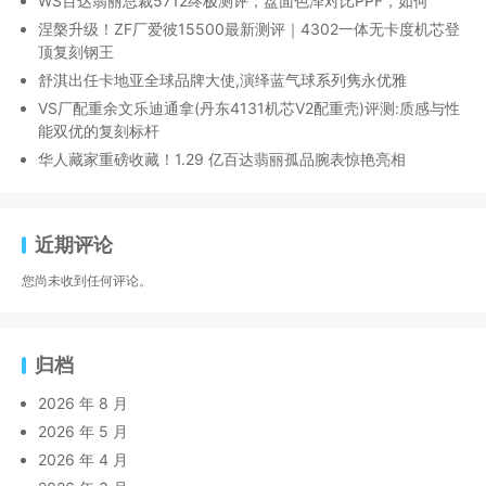
WS百达翡丽总裁5712终极测评，盘面色泽对比PPF，如何
涅槃升级！ZF厂爱彼15500最新测评｜4302一体无卡度机芯登
顶复刻钢王
舒淇出任卡地亚全球品牌大使,演绎蓝气球系列隽永优雅
VS厂配重余文乐迪通拿(丹东4131机芯V2配重壳)评测:质感与性
能双优的复刻标杆
华人藏家重磅收藏！1.29 亿百达翡丽孤品腕表惊艳亮相
近期评论
您尚未收到任何评论。
归档
2026 年 8 月
2026 年 5 月
2026 年 4 月