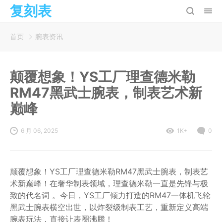
复刻表
首页
腕表资讯
颠覆想象！YS工厂理查德米勒
RM47黑武士腕表，制表艺术新
巅峰
6 月 06, 2025
1K+
0
颠覆想象！YS工厂理查德米勒RM47黑武士腕表，制表艺
术新巅峰！在奢华制表领域，理查德米勒一直是先锋与极
致的代名词 。今日，YS工厂倾力打造的RM47一体机飞轮
黑武士腕表横空出世，以炸裂级制表工艺，重新定义高端
腕表玩法，直接让表圈沸腾！