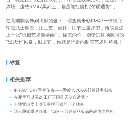
炸场，这枚RM47黑武士，都是能扛能打的“硬通货” 。
在高端制表卷到飞起的当下，理查德米勒RM47一体机飞
轮黑武士腕表，用工艺、设计、细节三重炸裂，给表迷递
上一张“机械艺术邀请函” 。懂表的你，别错过这场腕间的
“黑武士”风暴，戴上它，你就是行走的制表艺术种草机！
标签
相关推荐
IP-FACTORY重塑传奇——爱彼15706碳纤维经典归来
在哪里可以买ZF工厂王国蓝天使合适呢？
卡地亚山度士满天星很不错的一个钻表
华人藏家重磅收藏！1.29 亿百达翡丽孤品腕表惊艳亮相