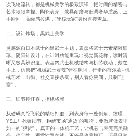
次飞轮流转，都是机械美学的极致演绎，把时间的精密与
艺术狠狠拿捏。陶瓷表壳，兼具耐磨与低调奢华质感，上
手瞬间，高级感拉满，“硬核玩家”身份直接盖章。
二、设计炸场，黑武士美学
灵感源自日本武士的黑武士主题，表盘将武士元素精雕细
琢。阴阳针设计，在计时功能里玩出视觉新花样，读时清
晰又极具辨识度。表盘内武士机械结构与机芯联动，戴在
手上，仿佛把“机械武士灵魂”铐在腕间，行走的荷尔蒙+机
械艺术，出街、社交直接杀疯，别人看你腕间，只剩“哇
塞” 。
三、细节控狂喜，拒绝将就
从砝码真陀飞轮的精细打磨，到表身每一处倒角、纹理，
YS工厂死磕细节。拒绝市场“通货”的敷衍，要做就做表里
如一的“狠货” 。真正的一体机工艺，让机芯与表壳完美融
合，稳定性、观赏性双在线，不管是收藏把玩，还是日常