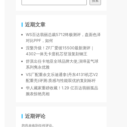
搜索
近期文章
WS百达翡丽总裁5712终极测评，盘面色泽
对比PPF，如何
涅槃升级！ZF厂爱彼15500最新测评｜
4302一体无卡度机芯登顶复刻钢王
舒淇出任卡地亚全球品牌大使,演绎蓝气球
系列隽永优雅
VS厂配重余文乐迪通拿(丹东4131机芯V2
配重壳)评测:质感与性能双优的复刻标杆
华人藏家重磅收藏！1.29 亿百达翡丽孤品
腕表惊艳亮相
近期评论
您尚未收到任何评论。