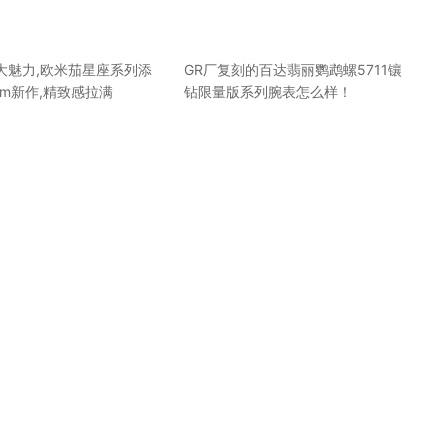
大魅力,欧米茄星座系列添
GR厂复刻的百达翡丽鹦鹉螺5711镶
8mm新作,精致感拉满
钻限量版系列腕表怎么样！