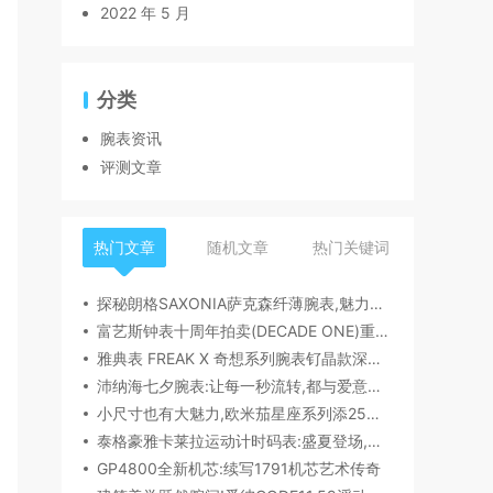
2022 年 5 月
分类
腕表资讯
评测文章
热门文章
随机文章
热门关键词
探秘朗格SAXONIA萨克森纤薄腕表,魅力究竟何在？
富艺斯钟表十周年拍卖(DECADE ONE)重磅登场:首枚百达翡丽1518精钢腕表领衔呈献
雅典表 FREAK X 奇想系列腕表钌晶款深度解读​
沛纳海七夕腕表:让每一秒流转,都与爱意同行
小尺寸也有大魅力,欧米茄星座系列添25mm/28mm新作,精致感拉满
泰格豪雅卡莱拉运动计时码表:盛夏登场,精密机械诠释极速魅力
GP4800全新机芯:续写1791机芯艺术传奇