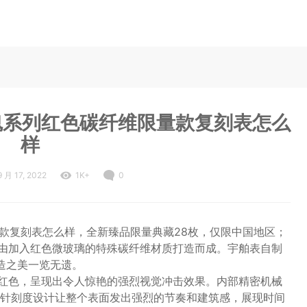
灵魂系列红色碳纤维限量款复刻表怎么
样
9 月 17, 2022
1K+
0
限量款复刻表怎么样，全新臻品限量典藏28枚，仅限中国地区；
壳，由加入红色微玻璃的特殊碳纤维材质打造而成。宇舶表自制
构造之美一览无遗。
胆的红色，呈现出令人惊艳的强烈视觉冲击效果。内部精密机械
针刻度设计让整个表面发出强烈的节奏和建筑感，展现时间