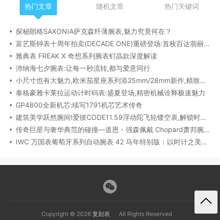
热门文章
随机文章
热门关键词
探秘朗格SAXONIA萨克森纤薄腕表,魅力究竟何在？
富艺斯钟表十周年拍卖(DECADE ONE)重磅登场:首枚百达翡丽1518精钢腕表领衔呈献
雅典表 FREAK X 奇想系列腕表钌晶款深度解读​
沛纳海七夕腕表:让每一秒流转,都与爱意同行
小尺寸也有大魅力,欧米茄星座系列添25mm/28mm新作,精致感拉满
泰格豪雅卡莱拉运动计时码表:盛夏登场,精密机械诠释极速魅力
GP4800全新机芯:续写1791机芯艺术传奇
建筑美学跃然腕间!爱彼CODE11.59浮动陀飞轮镂空表,解锁时间律动新形态
传奇巨星与奢华典范的碰撞—道恩・强森佩戴 Chopard萧邦腕表珠宝亮相威尼斯电影节
IWC 万国表葡萄牙系列自动腕表 42 马年特别版：以时计之美，致敬农历新年​
Copyright © 2026
复刻表
All Rights Reserved