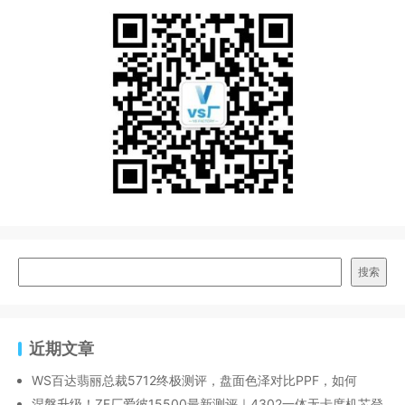
搜索
近期文章
WS百达翡丽总裁5712终极测评，盘面色泽对比PPF，如何
涅槃升级！ZF厂爱彼15500最新测评｜4302一体无卡度机芯登