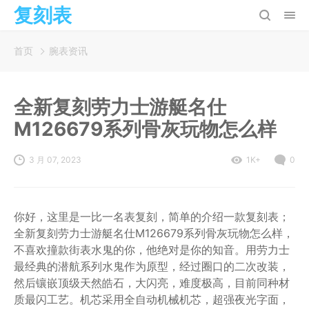
复刻表
首页
腕表资讯
全新复刻劳力士游艇名仕
M126679系列骨灰玩物怎么样
3 月 07, 2023
1K+
0
你好，这里是一比一名表复刻，简单的介绍一款复刻表；
全新复刻劳力士游艇名仕M126679系列骨灰玩物怎么样，
不喜欢撞款街表水鬼的你，他绝对是你的知音。用劳力士
最经典的潜航系列水鬼作为原型，经过圈口的二次改装，
然后镶嵌顶级天然皓石，大闪亮，难度极高，目前同种材
质最闪工艺。机芯采用全自动机械机芯，超强夜光字面，