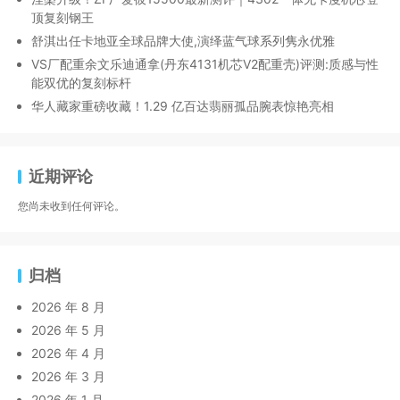
顶复刻钢王
舒淇出任卡地亚全球品牌大使,演绎蓝气球系列隽永优雅
VS厂配重余文乐迪通拿(丹东4131机芯V2配重壳)评测:质感与性
能双优的复刻标杆
华人藏家重磅收藏！1.29 亿百达翡丽孤品腕表惊艳亮相
近期评论
您尚未收到任何评论。
归档
2026 年 8 月
2026 年 5 月
2026 年 4 月
2026 年 3 月
2026 年 1 月