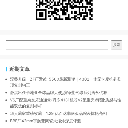
搜索
近期文章
涅槃升级！ZF厂爱彼15500最新测评｜4302一体无卡度机芯登
顶复刻钢王
舒淇出任卡地亚全球品牌大使,演绎蓝气球系列隽永优雅
VS厂配重余文乐迪通拿(丹东4131机芯V2配重壳)评测:质感与性
能双优的复刻标杆
华人藏家重磅收藏！1.29 亿百达翡丽孤品腕表惊艳亮相
BBF厂42mm宇航蓝陶瓷大爆炸深度评测