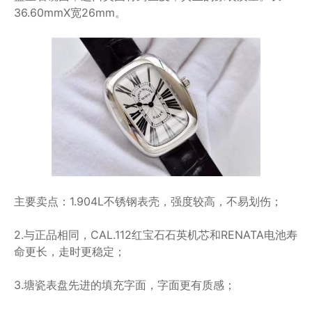
36.60mmX宽26mm。
主要卖点：1.904L不锈钢表壳，强度较高，不易划伤；
2.与正品相同，CAL.112红宝石石英机芯和RENATA电池寿
命更长，走时更稳定；
3.塘瓷表盘先进的填充字面，字面更有质感；