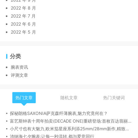
2022 年 8 月
2022 年 7 月
2022 年 6 月
2022 年 5 月
分类
腕表资讯
评测文章
热门文章
随机文章
热门关键词
探秘朗格SAXONIA萨克森纤薄腕表,魅力究竟何在？
富艺斯钟表十周年拍卖(DECADE ONE)重磅登场:首枚百达翡丽1518精钢腕表领衔呈献
小尺寸也有大魅力,欧米茄星座系列添25mm/28mm新作,精致感拉满
沛纳海七夕腕表:让每一秒流转,都与爱意同行