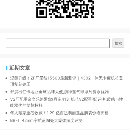
搜索
近期文章
涅槃升级！ZF厂爱彼15500最新测评｜4302一体无卡度机芯登
顶复刻钢王
舒淇出任卡地亚全球品牌大使,演绎蓝气球系列隽永优雅
VS厂配重余文乐迪通拿(丹东4131机芯V2配重壳)评测:质感与性
能双优的复刻标杆
华人藏家重磅收藏！1.29 亿百达翡丽孤品腕表惊艳亮相
BBF厂42mm宇航蓝陶瓷大爆炸深度评测