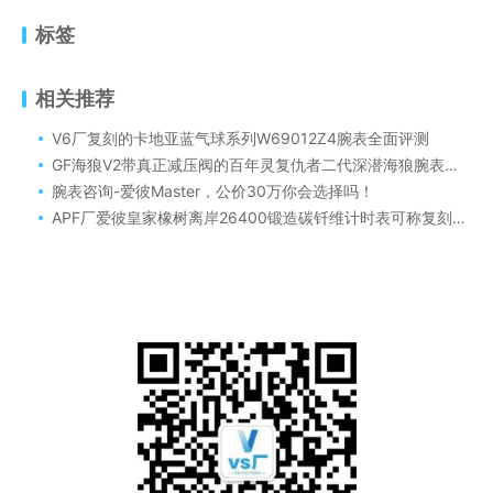
标签
相关推荐
V6厂复刻的卡地亚蓝气球系列W69012Z4腕表全面评测
GF海狼V2带真正减压阀的百年灵复仇者二代深潜海狼腕表质量怎么样呢！
腕表咨询-爱彼Master，公价30万你会选择吗！
APF厂爱彼皇家橡树离岸26400锻造碳钎维计时表可称复刻表封顶之作