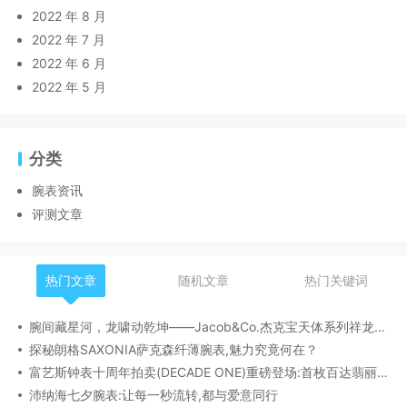
2022 年 8 月
2022 年 7 月
2022 年 6 月
2022 年 5 月
分类
腕表资讯
评测文章
热门文章
随机文章
热门关键词
腕间藏星河，龙啸动乾坤——Jacob&Co.杰克宝天体系列祥龙款艺术腕表解析
探秘朗格SAXONIA萨克森纤薄腕表,魅力究竟何在？
富艺斯钟表十周年拍卖(DECADE ONE)重磅登场:首枚百达翡丽1518精钢腕表领衔呈献
沛纳海七夕腕表:让每一秒流转,都与爱意同行