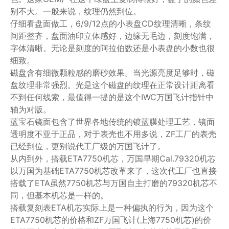
别不大。一般来说，纹理仍然到位。
仔细看盘面做工，6/9/12点的小表盘CD纹理清晰，条纹
间距整齐，盘面油印立体感好，边缘无毛边，刻度饱满，
字体清晰。无论是刻度的阿拉伯数还是小表盘的小数也很
细致。
磁盘含有细微颗粒感的磨砂效果。当光源亮度足够时，磁
盘纹理非常强烈。光是这个磁盘的纹理在正常设计距离看
不到任何线索，最值得一提的是这个IWC万国飞计指针中
轴为对版。
蓝宝石镜面包含了世界各地传统的镀蓝膜处理工艺，镜面
透明度不亚于正品，对于表壳也不用多说，ZF工厂的表壳
已经到位，更别说代工厂级的万国飞计了。
从内到外，搭载ETA7750机芯，万国早期Cal.79320机芯
以万国为基础ETA7750机芯改革来了，这次代工厂也直接
搭载了ETA虽然7750机芯与万国自主打磨的79320机芯不
同，但基本机芯是一样的。
搭载复刻表ETA机芯实际上是一种偏执的行为，因为这个
ETA7750机芯的价格和ZF万国飞计(上海7750机芯)的价