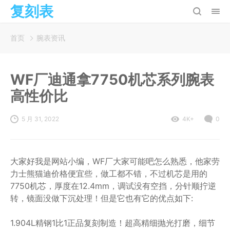
复刻表
首页
腕表资讯
WF厂迪通拿7750机芯系列腕表
高性价比
5 月 31, 2022
4K+
0
大家好我是网站小编，WF厂大家可能吧怎么熟悉，他家劳
力士熊猫迪价格便宜些，做工都不错，不过机芯是用的
7750机芯，厚度在12.4mm，调试没有空挡，分针顺拧逆
转，镜面没做下沉处理！但是它也有它的优点如下:
1.904L精钢1比1正品复刻制造！超高精细抛光打磨，细节