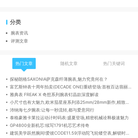
分类
腕表资讯
评测文章
热门文章
随机文章
热门关键词
探秘朗格SAXONIA萨克森纤薄腕表,魅力究竟何在？
富艺斯钟表十周年拍卖(DECADE ONE)重磅登场:首枚百达翡丽1518精钢腕表领衔呈献
雅典表 FREAK X 奇想系列腕表钌晶款深度解读​
小尺寸也有大魅力,欧米茄星座系列添25mm/28mm新作,精致感拉满
沛纳海七夕腕表:让每一秒流转,都与爱意同行
泰格豪雅卡莱拉运动计时码表:盛夏登场,精密机械诠释极速魅力
GP4800全新机芯:续写1791机芯艺术传奇
建筑美学跃然腕间!爱彼CODE11.59浮动陀飞轮镂空表,解锁时间律动新形态