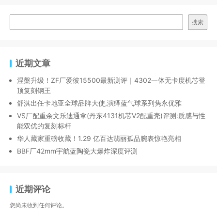
搜索
近期文章
涅槃升级！ZF厂爱彼15500最新测评｜4302一体无卡度机芯登
顶复刻钢王
舒淇出任卡地亚全球品牌大使,演绎蓝气球系列隽永优雅
VS厂配重余文乐迪通拿(丹东4131机芯V2配重壳)评测:质感与性
能双优的复刻标杆
华人藏家重磅收藏！1.29 亿百达翡丽孤品腕表惊艳亮相
BBF厂42mm宇航蓝陶瓷大爆炸深度评测
近期评论
您尚未收到任何评论。