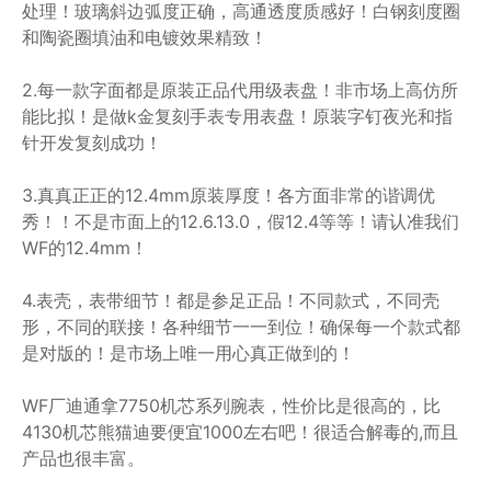
处理！玻璃斜边弧度正确，高通透度质感好！白钢刻度圈
和陶瓷圈填油和电镀效果精致！
2.每一款字面都是原装正品代用级表盘！非市场上高仿所
能比拟！是做k金复刻手表专用表盘！原装字钉夜光和指
针开发复刻成功！
3.真真正正的12.4mm原装厚度！各方面非常的谐调优
秀！！不是市面上的12.6.13.0，假12.4等等！请认准我们
WF的12.4mm！
4.表壳，表带细节！都是参足正品！不同款式，不同壳
形，不同的联接！各种细节一一到位！确保每一个款式都
是对版的！是市场上唯一用心真正做到的！
WF厂迪通拿7750机芯系列腕表，性价比是很高的，比
4130机芯熊猫迪要便宜1000左右吧！很适合解毒的,而且
产品也很丰富。