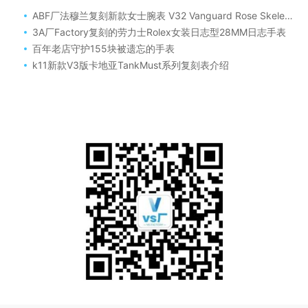
ABF厂法穆兰复刻新款女士腕表 V32 Vanguard Rose Skeleton
3A厂Factory复刻的劳力士Rolex女装日志型28MM日志手表
百年老店守护155块被遗忘的手表
k11新款V3版卡地亚TankMust系列复刻表介绍