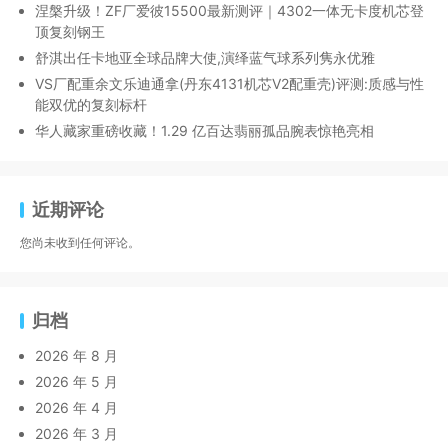
涅槃升级！ZF厂爱彼15500最新测评｜4302一体无卡度机芯登
顶复刻钢王
舒淇出任卡地亚全球品牌大使,演绎蓝气球系列隽永优雅
VS厂配重余文乐迪通拿(丹东4131机芯V2配重壳)评测:质感与性
能双优的复刻标杆
华人藏家重磅收藏！1.29 亿百达翡丽孤品腕表惊艳亮相
近期评论
您尚未收到任何评论。
归档
2026 年 8 月
2026 年 5 月
2026 年 4 月
2026 年 3 月