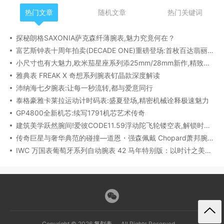
热门文章
随机文章
热门关键词
探秘朗格SAXONIA萨克森纤薄腕表,魅力究竟何在？
富艺斯钟表十周年拍卖(DECADE ONE)重磅登场:首枚百达翡丽1518精钢腕表领衔呈献
小尺寸也有大魅力,欧米茄星座系列添25mm/28mm新作,精致感拉满
雅典表 FREAK X 奇想系列腕表钌晶款深度解读​
沛纳海七夕腕表:让每一秒流转,都与爱意同行
泰格豪雅卡莱拉运动计时码表:盛夏登场,精密机械诠释极速魅力
GP4800全新机芯:续写1791机芯艺术传奇
建筑美学跃然腕间!爱彼CODE11.59浮动陀飞轮镂空表,解锁时间律动新形态
传奇巨星与奢华典范的碰撞—道恩・强森佩戴 Chopard萧邦腕表珠宝亮相威尼斯电影节
IWC 万国表葡萄牙系列自动腕表 42 马年特别版：以时计之美，致敬农历新年​
Copyright © 2026
复刻表
All Rights Reserved