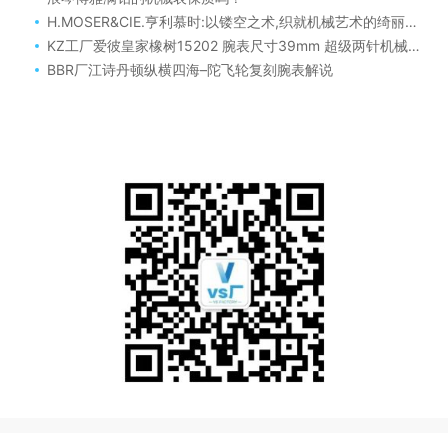
H.MOSER&CIE.亨利慕时:以镂空之术,织就机械艺术的绮丽华章
KZ工厂爱彼皇家橡树15202 腕表尺寸39mm 超级两针机械机芯评测
BBR厂江诗丹顿纵横四海–陀飞轮复刻腕表解说