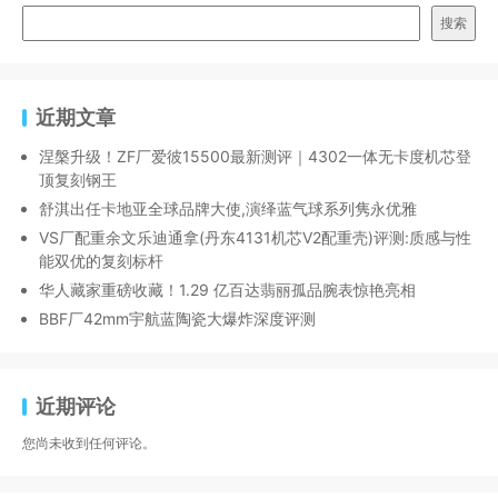
搜索
近期文章
涅槃升级！ZF厂爱彼15500最新测评｜4302一体无卡度机芯登
顶复刻钢王
舒淇出任卡地亚全球品牌大使,演绎蓝气球系列隽永优雅
VS厂配重余文乐迪通拿(丹东4131机芯V2配重壳)评测:质感与性
能双优的复刻标杆
华人藏家重磅收藏！1.29 亿百达翡丽孤品腕表惊艳亮相
BBF厂42mm宇航蓝陶瓷大爆炸深度评测
近期评论
您尚未收到任何评论。