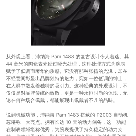
从外观上看，沛纳海 Pam 1483 的复古设计令人着迷。其
44 毫米的陶瓷表壳经过哑光处理，这种处理方式为腕表
赋予了低调而奢华的质感。它没有那种张扬的光泽，却在
不经意间彰显出品牌独特的魅力，宛如一位低调的绅士，
在人群中散发着独特的吸引力。这种经典的外观设计，不
仅仅是对品牌传统的致敬，更是一种永恒时尚的体现，无
论在何种场合佩戴，都能展现出佩戴者不凡的品味。
说到机械功能，沛纳海 Pam 1483 搭载的 P2003 自动机
芯堪称一大亮点。拥有长达 10 天的动力储备，这一功能
在制表领域堪称优秀，为腕表提供了持久稳定的动力支