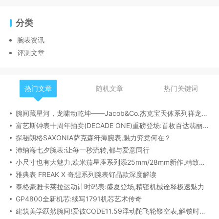
分类
腕表资讯
评测文章
热门文章
随机文章
热门关键词
腕间藏星河，龙啸动乾坤——Jacob&Co.杰克宝天体系列祥龙款艺术腕表解析
富艺斯钟表十周年拍卖(DECADE ONE)重磅登场:首枚百达翡丽1518精钢腕表领衔呈献
探秘朗格SAXONIA萨克森纤薄腕表,魅力究竟何在？
沛纳海七夕腕表:让每一秒流转,都与爱意同行
小尺寸也有大魅力,欧米茄星座系列添25mm/28mm新作,精致感拉满
雅典表 FREAK X 奇想系列腕表钌晶款深度解读​
泰格豪雅卡莱拉运动计时码表:盛夏登场,精密机械诠释极速魅力
GP4800全新机芯:续写1791机芯艺术传奇
建筑美学跃然腕间!爱彼CODE11.59浮动陀飞轮镂空表,解锁时间律动新形态