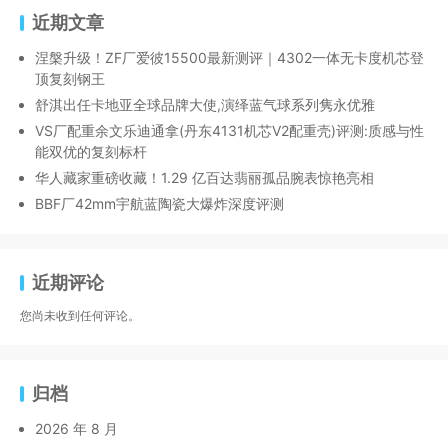
近期文章
涅槃升级！ZF厂爱彼15500最新测评｜4302一体无卡度机芯登
顶复刻钢王
舒淇出任卡地亚全球品牌大使,演绎蓝气球系列隽永优雅
VS厂配重余文乐迪通拿(丹东4131机芯V2配重壳)评测:质感与性
能双优的复刻标杆
华人藏家重磅收藏！1.29 亿百达翡丽孤品腕表惊艳亮相
BBF厂42mm宇航蓝陶瓷大爆炸深度评测
近期评论
您尚未收到任何评论。
归档
2026 年 8 月