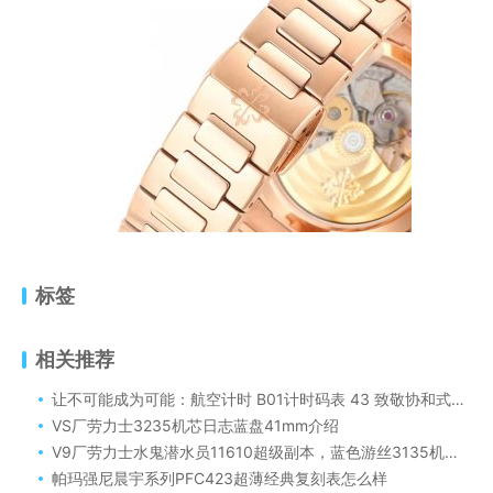
标签
相关推荐
让不可能成为可能：航空计时 B01计时码表 43 致敬协和式飞机限量版(Navitimer B01 Chronograph 43 Tribute to Concorde)
VS厂劳力士3235机芯日志蓝盘41mm介绍
V9厂劳力士水鬼潜水员11610超级副本，蓝色游丝3135机芯和904L而且机芯的稳定性相当高
帕玛强尼晨宇系列PFC423超薄经典复刻表怎么样