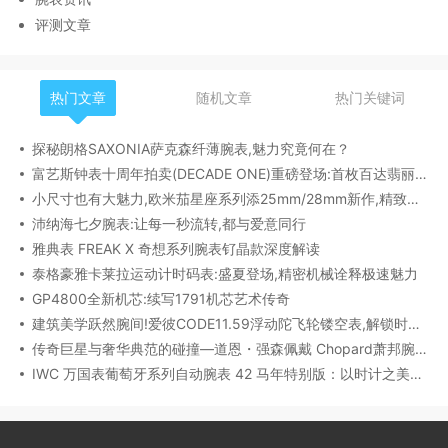
评测文章
热门文章
随机文章
热门关键词
探秘朗格SAXONIA萨克森纤薄腕表,魅力究竟何在？
富艺斯钟表十周年拍卖(DECADE ONE)重磅登场:首枚百达翡丽1518精钢腕表领衔呈献
小尺寸也有大魅力,欧米茄星座系列添25mm/28mm新作,精致感拉满
沛纳海七夕腕表:让每一秒流转,都与爱意同行
雅典表 FREAK X 奇想系列腕表钌晶款深度解读​
泰格豪雅卡莱拉运动计时码表:盛夏登场,精密机械诠释极速魅力
GP4800全新机芯:续写1791机芯艺术传奇
建筑美学跃然腕间!爱彼CODE11.59浮动陀飞轮镂空表,解锁时间律动新形态
传奇巨星与奢华典范的碰撞—道恩・强森佩戴 Chopard萧邦腕表珠宝亮相威尼斯电影节
IWC 万国表葡萄牙系列自动腕表 42 马年特别版：以时计之美，致敬农历新年​