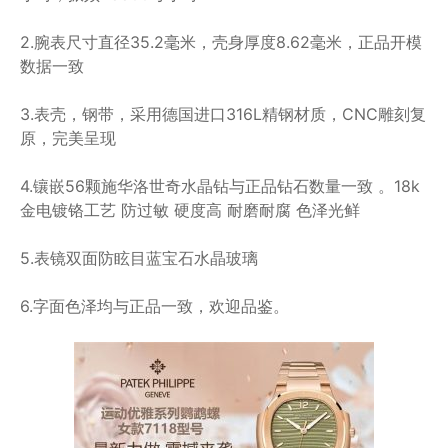
2.腕表尺寸直径35.2毫米，壳身厚度8.62毫米，正品开模
数据一致
3.表壳，钢带，采用德国进口316L精钢材质，CNC雕刻复
原，完美呈现
4.镶嵌56颗施华洛世奇水晶钻与正品钻石数量一致 。18k
金电镀铬工艺 防过敏 硬度高 耐磨耐腐 色泽光鲜
5.表镜双面防眩目蓝宝石水晶玻璃
6.字面色泽均与正品一致，欢迎品鉴。