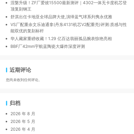
涅槃升级！ZF厂爱彼15500最新测评｜4302一体无卡度机芯登
顶复刻钢王
舒淇出任卡地亚全球品牌大使,演绎蓝气球系列隽永优雅
VS厂配重余文乐迪通拿(丹东4131机芯V2配重壳)评测:质感与性
能双优的复刻标杆
华人藏家重磅收藏！1.29 亿百达翡丽孤品腕表惊艳亮相
BBF厂42mm宇航蓝陶瓷大爆炸深度评测
近期评论
您尚未收到任何评论。
归档
2026 年 8 月
2026 年 5 月
2026 年 4 月