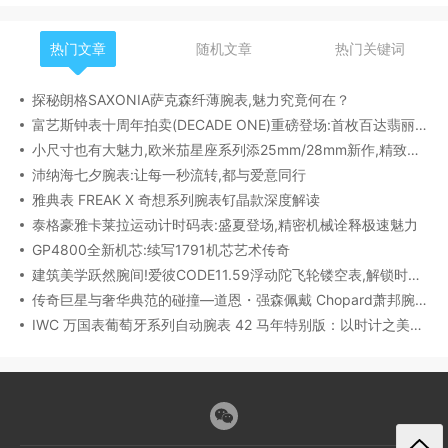
热门文章
随机文章
热门关键词
探秘朗格SAXONIA萨克森纤薄腕表,魅力究竟何在？
富艺斯钟表十周年拍卖(DECADE ONE)重磅登场:首枚百达翡丽1518精钢腕表领衔呈献
小尺寸也有大魅力,欧米茄星座系列添25mm/28mm新作,精致感拉满
沛纳海七夕腕表:让每一秒流转,都与爱意同行
雅典表 FREAK X 奇想系列腕表钌晶款深度解读​
泰格豪雅卡莱拉运动计时码表:盛夏登场,精密机械诠释极速魅力
GP4800全新机芯:续写1791机芯艺术传奇
建筑美学跃然腕间!爱彼CODE11.59浮动陀飞轮镂空表,解锁时间律动新形态
传奇巨星与奢华典范的碰撞—道恩・强森佩戴 Chopard萧邦腕表珠宝亮相威尼斯电影节
IWC 万国表葡萄牙系列自动腕表 42 马年特别版：以时计之美，致敬农历新年​