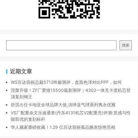
搜索
近期文章
WS百达翡丽总裁5712终极测评，盘面色泽对比PPF，如何
涅槃升级！ZF厂爱彼15500最新测评｜4302一体无卡度机芯登
顶复刻钢王
舒淇出任卡地亚全球品牌大使,演绎蓝气球系列隽永优雅
VS厂配重余文乐迪通拿(丹东4131机芯V2配重壳)评测:质感与性
能双优的复刻标杆
华人藏家重磅收藏！1.29 亿百达翡丽孤品腕表惊艳亮相