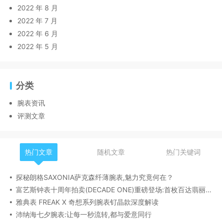
2022 年 8 月
2022 年 7 月
2022 年 6 月
2022 年 5 月
分类
腕表资讯
评测文章
热门文章
随机文章
热门关键词
探秘朗格SAXONIA萨克森纤薄腕表,魅力究竟何在？
富艺斯钟表十周年拍卖(DECADE ONE)重磅登场:首枚百达翡丽1518精钢腕表领衔呈献
雅典表 FREAK X 奇想系列腕表钌晶款深度解读​
沛纳海七夕腕表:让每一秒流转,都与爱意同行