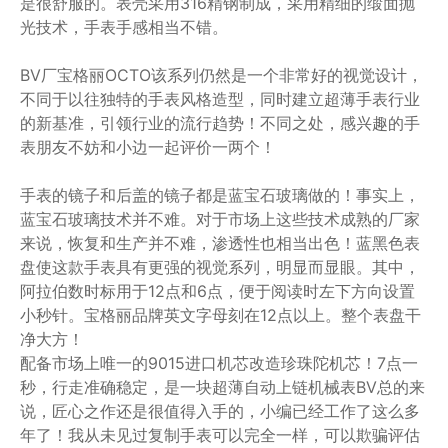
是很舒服的。表壳采用316精钢制成，采用精细的缎面抛
光技术，手表手感相当不错。
BV厂宝格丽OCTO该系列仍然是一个非常好的视觉设计，
不同于以往独特的手表风格造型，同时建立超薄手表行业
的新基准，引领行业的流行趋势！不同之处，感兴趣的手
表朋友不妨和小边一起评价一两个！
手表的镜子和后盖的镜子都是蓝宝石玻璃做的！事实上，
蓝宝石玻璃技术并不难。对于市场上这些技术成熟的厂家
来说，恢复和生产并不难，渗透性也相当出色！蓝黑色表
盘使这款手表具有更强的视觉系列，明显而显眼。其中，
阿拉伯数时标用于12点和6点，便于阅读时左下方向设置
小秒针。宝格丽品牌英文字母刻在12点以上。整个表盘干
净大方！
配备市场上唯一的9015进口机芯改造珍珠陀机芯！7点一
秒，行走准确稳定，是一块超薄自动上链机械表BV总的来
说，匠心之作还是很值得入手的，小编已经工作了这么多
年了！我从未见过复制手表可以完全一样，可以欺骗评估