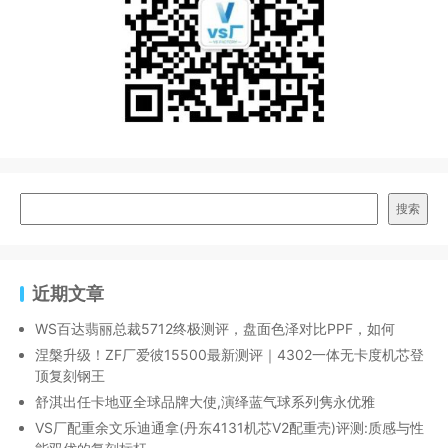
搜索
近期文章
WS百达翡丽总裁5712终极测评，盘面色泽对比PPF，如何
涅槃升级！ZF厂爱彼15500最新测评｜4302一体无卡度机芯登
顶复刻钢王
舒淇出任卡地亚全球品牌大使,演绎蓝气球系列隽永优雅
VS厂配重余文乐迪通拿(丹东4131机芯V2配重壳)评测:质感与性