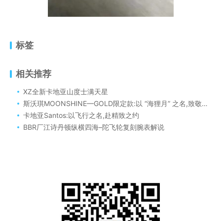
标签
相关推荐
XZ全新卡地亚山度士满天星
斯沃琪MOONSHINE—GOLD限定款:以 “海狸月” 之名,致敬地球韵律
卡地亚Santos:以飞行之名,赴精致之约
BBR厂江诗丹顿纵横四海–陀飞轮复刻腕表解说