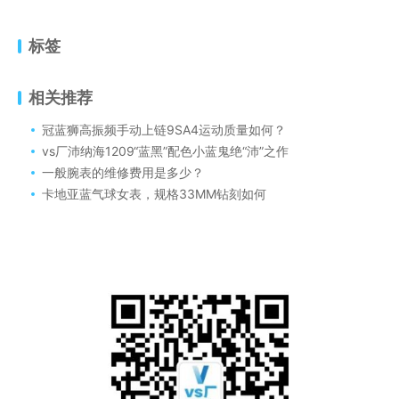
标签
相关推荐
冠蓝狮高振频手动上链9SA4运动质量如何？
vs厂沛纳海1209“蓝黑”配色小蓝鬼绝“沛”之作
一般腕表的维修费用是多少？
卡地亚蓝气球女表，规格33MM钻刻如何