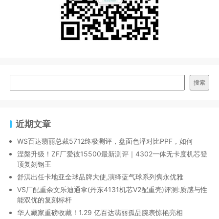
搜索
近期文章
WS百达翡丽总裁5712终极测评，盘面色泽对比PPF，如何
涅槃升级！ZF厂爱彼15500最新测评｜4302一体无卡度机芯登
顶复刻钢王
舒淇出任卡地亚全球品牌大使,演绎蓝气球系列隽永优雅
VS厂配重余文乐迪通拿(丹东4131机芯V2配重壳)评测:质感与性
能双优的复刻标杆
华人藏家重磅收藏！1.29 亿百达翡丽孤品腕表惊艳亮相