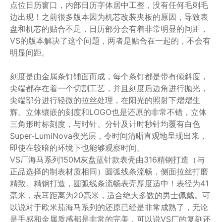
点位日历窗口，内部日历字体居中工整，没有任何毛刺毛
边出现！之前很多版本因为机芯改装夹板的原因，导致表
盘和机芯的贴合不足，日历部分会有着非常明显的间距，
VS的版本解决了这个问题，两者是贴合在一起的，不会有
明显间距。
刻度是由金属条钉铺面而成，每个条钉都是带有倾斜度，
尖端都存在着一个切割工艺，并且刻度后边角进行抛光，
尖端部分进行轻微的拉丝处理，在阳光的照射下熠熠生
辉。立体镶嵌的刻度和LOGO也是还原的非常不错，立体
三角形时标刻度，与时针、分针及计时秒针均覆有白色
Super-LumiNova夜光层，令时间清晰直观地呈现出来，
即使在较暗的环境下也能够观察时间。
VS厂海马系列150M灰盘蓝针款表壳由316精钢打造（与
正品选择的制表材质相同）圆弧线条流畅，侧面拉丝打磨
精致。精钢打造，圆弧线条流畅表壳厚度适中！表径为41
毫米，表耳距离为20毫米，适合绝大多数的男士佩戴。可
以说对于欧米茄海马系列的还原已经是非常成熟了，无论
是手感和金属质感都是非常的完美，可以说VS厂的复刻还