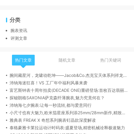
分类
腕表资讯
评测文章
热门文章
随机文章
热门关键词
腕间藏星河，龙啸动乾坤——Jacob&Co.杰克宝天体系列祥龙款艺术腕表解析
沛纳海迷狂喜！VS 工厂年中福利风暴来袭
富艺斯钟表十周年拍卖(DECADE ONE)重磅登场:首枚百达翡丽1518精钢腕表领衔呈献
探秘朗格SAXONIA萨克森纤薄腕表,魅力究竟何在？
沛纳海七夕腕表:让每一秒流转,都与爱意同行
小尺寸也有大魅力,欧米茄星座系列添25mm/28mm新作,精致感拉满
雅典表 FREAK X 奇想系列腕表钌晶款深度解读​
泰格豪雅卡莱拉运动计时码表:盛夏登场,精密机械诠释极速魅力