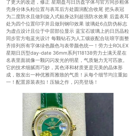
了更大的改进，修正 ️星期盘与日历盘字体与官方同步粗体
️壳身分体头粒位置与表耳后方处圆润配合收尾 ️把头表冠
为二度防水且做到旋入式贴身达到超强防水效果 ️后盖表耳
处为四个位置印字并且做到钢印效果 ️玻璃处6点防伪标志
为虚点设计且位于中层部位显示 ️蓝宝石玻璃上的日历晶粒
同步官方电蓝光设计 ️每颗钻石为人工镶嵌配合珐琅字面整
齐排列️所有字体绿色颜色与表带颜色统一！劳力士ROLEX
星期日历型day-date 36mm系列118138劳力士满天星在
名表里面就像一颗闪闪发光的明星，气质魅力无可匹敌。
它的技术细腻而巧妙，其色泽和材质更是完美的晶体形
成，散发出一种优雅而雅致的气质！从每个细节均注重如
一！配置原装表扣！压轴之作，闪亮登场！