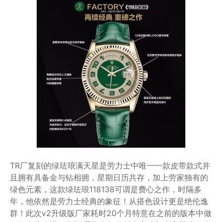
TR厂复刻的绿珐琅满天星是劳力士中唯一一款皮带款式并
且拥有具备金与钻相拥，星期日历共存，加上劳家独有的
绿色元素，这款绿珐琅118138可谓是费心之作，时隔多
年，他依然是劳力士经典的象征！从搭色设计更是绝伦逸
群！此次v2升级版厂家耗时20个月特意在之前的版本中做