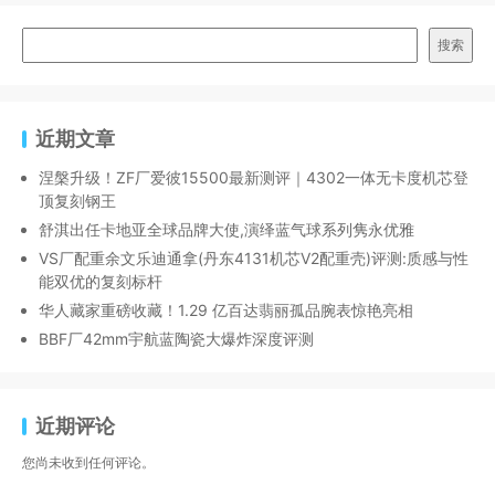
搜索
近期文章
涅槃升级！ZF厂爱彼15500最新测评｜4302一体无卡度机芯登
顶复刻钢王
舒淇出任卡地亚全球品牌大使,演绎蓝气球系列隽永优雅
VS厂配重余文乐迪通拿(丹东4131机芯V2配重壳)评测:质感与性
能双优的复刻标杆
华人藏家重磅收藏！1.29 亿百达翡丽孤品腕表惊艳亮相
BBF厂42mm宇航蓝陶瓷大爆炸深度评测
近期评论
您尚未收到任何评论。