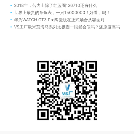
2018年，劳力士除了红蓝圈126710还有什么
世界上最贵的章鱼表，一只15000000！好看，吗！
华为WATCH GT3 Pro陶瓷版在正式场合从容面对
VS工厂欧米茄海马系列太极圈一眼就会假吗？还原度高吗！