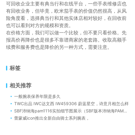
可回收企业主要有典当行和在线平台，一些手表维修店也
有回收业务，但毕竟，欧米茄手表的价值仍然很高，从风
险角度看，选择典当行和其他实体店相对较好，在回收前
也可以看到对方的规模和资质。
在价格方面，我们可以做一个比较，但不要只看价格。先
报高价再降价也是很多不靠谱商家的老套路。收取高额手
续费和服务费也是降价的另一种方式，需要注意。
标签
相关推荐
一般腕表保养年限是多久
TWC出品 IWC达文西 IW459306 蔚蓝星空，诗意月相怎么样
SBF沛纳海pam1116实拍细节图展示（SBF版本沛纳海PAM1116介绍）
蕾蒙威icon推出全新自由骑士系列腕表，