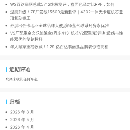
WS百达翡丽总裁5712终极测评，盘面色泽对比PPF，如何
涅槃升级！ZF厂爱彼15500最新测评｜4302一体无卡度机芯登
顶复刻钢王
舒淇出任卡地亚全球品牌大使,演绎蓝气球系列隽永优雅
VS厂配重余文乐迪通拿(丹东4131机芯V2配重壳)评测:质感与性
能双优的复刻标杆
华人藏家重磅收藏！1.29 亿百达翡丽孤品腕表惊艳亮相
近期评论
您尚未收到任何评论。
归档
2026 年 8 月
2026 年 5 月
2026 年 4 月