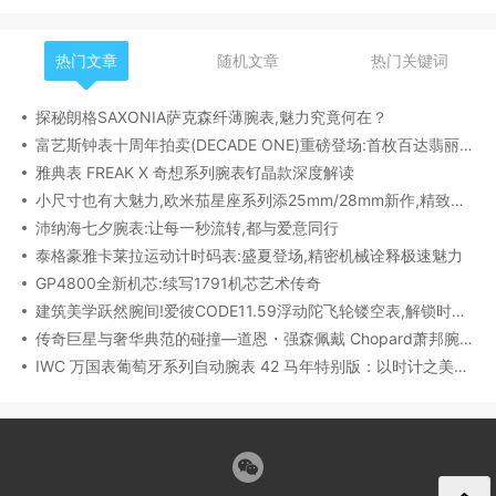
热门文章
随机文章
热门关键词
探秘朗格SAXONIA萨克森纤薄腕表,魅力究竟何在？
富艺斯钟表十周年拍卖(DECADE ONE)重磅登场:首枚百达翡丽1518精钢腕表领衔呈献
雅典表 FREAK X 奇想系列腕表钌晶款深度解读​
小尺寸也有大魅力,欧米茄星座系列添25mm/28mm新作,精致感拉满
沛纳海七夕腕表:让每一秒流转,都与爱意同行
泰格豪雅卡莱拉运动计时码表:盛夏登场,精密机械诠释极速魅力
GP4800全新机芯:续写1791机芯艺术传奇
建筑美学跃然腕间!爱彼CODE11.59浮动陀飞轮镂空表,解锁时间律动新形态
传奇巨星与奢华典范的碰撞—道恩・强森佩戴 Chopard萧邦腕表珠宝亮相威尼斯电影节
IWC 万国表葡萄牙系列自动腕表 42 马年特别版：以时计之美，致敬农历新年​