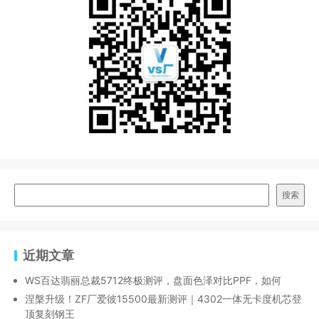
搜索
近期文章
WS百达翡丽总裁5712终极测评，盘面色泽对比PPF，如何
涅槃升级！ZF厂爱彼15500最新测评｜4302一体无卡度机芯登
顶复刻钢王