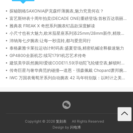
探秘朗格SAXONIA萨克森纤薄腕表,魅力究竟何在？
富艺斯钟表十周年拍卖(DECADE ONE)重磅登场:首枚百达翡丽1518精钢腕表领衔呈献
雅典表 FREAK X 奇想系列腕表钌晶款深度解读​
小尺寸也有大魅力,欧米茄星座系列添25mm/28mm新作,精致感拉满
沛纳海七夕腕表:让每一秒流转,都与爱意同行
泰格豪雅卡莱拉运动计时码表:盛夏登场,精密机械诠释极速魅力
GP4800全新机芯:续写1791机芯艺术传奇
建筑美学跃然腕间!爱彼CODE11.59浮动陀飞轮镂空表,解锁时间律动新形态
传奇巨星与奢华典范的碰撞—道恩・强森佩戴 Chopard萧邦腕表珠宝亮相威尼斯电影节
IWC 万国表葡萄牙系列自动腕表 42 马年特别版：以时计之美，致敬农历新年​
Copyright © 2026
复刻表
All Rights Reserved
Design by
闪电博