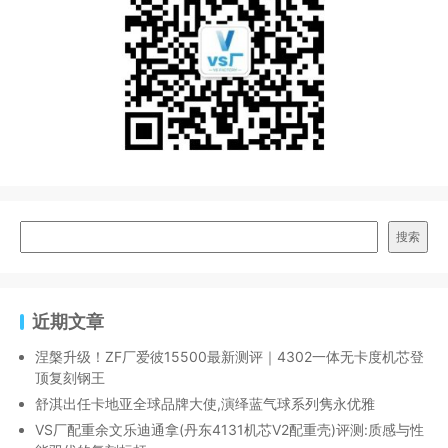
搜索
近期文章
涅槃升级！ZF厂爱彼15500最新测评｜4302一体无卡度机芯登
顶复刻钢王
舒淇出任卡地亚全球品牌大使,演绎蓝气球系列隽永优雅
VS厂配重余文乐迪通拿(丹东4131机芯V2配重壳)评测:质感与性