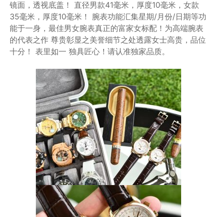
镜面，透视底盖！ ️直径男款41毫米，厚度10毫米，女款
35毫米，厚度10毫米！ ️腕表功能汇集星期/月份/日期等功
能于一身，最佳男女腕表真正的富家女标配！为高端腕表
的代表之作 尊贵彰显之美誉细节之处透露女士高贵，品位
十分！ 表里如一 独具匠心！️请认准独家品质。