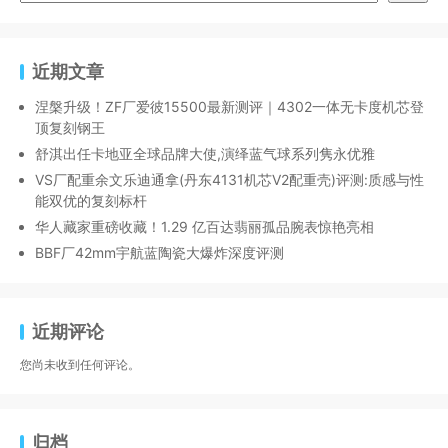
近期文章
涅槃升级！ZF厂爱彼15500最新测评｜4302一体无卡度机芯登
顶复刻钢王
舒淇出任卡地亚全球品牌大使,演绎蓝气球系列隽永优雅
VS厂配重余文乐迪通拿(丹东4131机芯V2配重壳)评测:质感与性
能双优的复刻标杆
华人藏家重磅收藏！1.29 亿百达翡丽孤品腕表惊艳亮相
BBF厂42mm宇航蓝陶瓷大爆炸深度评测
近期评论
您尚未收到任何评论。
归档