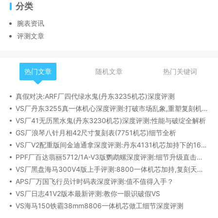
分类
腕表资讯
评测文章
热门文章
随机文章
热门关键词
真假对决:ARF厂四代绿水鬼(丹东3235机芯)深度评测
VS厂丹东3255真一体机心深度评测:打破市场乱象,重塑复刻机芯新标杆​
VS厂41无历黑水鬼(丹东3230机芯)深度评测:性能与破绽全解析
GS厂浪琴八针月相42尺寸复刻表(7751机芯)细节全析
VS厂V2配重版间金迪通拿深度评测:丹东4131机芯加持下的165克精密之作​
PPF厂百达翡丽5712/1A-V3版鹦鹉螺深度评测:细节升级直击正品
VS厂黑盘海马300V4版上手评测:8800一体机芯加持,复刻天花板实至名归?
APS厂万国飞行员计时码表深度评测:值不值得入手？
VS厂日志41V2版本最新评测:教你一眼识破假VS
VS海马150铁霸38mm8806一体机芯做工细节深度评测