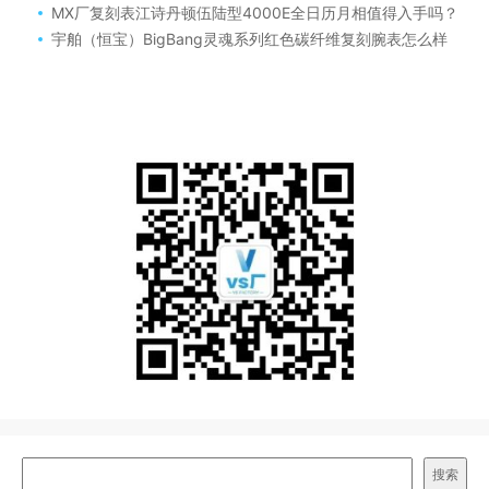
MX厂复刻表江诗丹顿伍陆型4000E全日历月相值得入手吗？
宇舶（恒宝）BigBang灵魂系列红色碳纤维复刻腕表怎么样
搜索