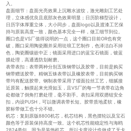
入。
盘面细节：盘面光亮效果上沉雕水波纹，激光雕刻工艺处
理，立体感优良且底部灰色效果明显；日历阶梯型设计，
日历字体厚重立体，大小同步，盘面logo以及渡漆工艺保
持与原装高度一致，颜色基本完全一样，做工细节到位。
圈口也是VS厂值得说明的一点，这个圈口目前OR也有突
破，圈口采用陶瓷圈并采用珐琅工艺制作，色泽洁白不掉
色，陶瓷圈镶嵌中正；镜面采用进口的蓝宝石镜面，镀蓝
膜处理，高通透防划耐磨。
表带表扣：表带两种分别五珠钢带以及胶带，目前是购买
钢带赠送胶带。精钢五铢表带以及橡胶表带，目前购买钢
带均有配送胶带。钢制表带采用了缎面拉丝工艺，细腻接
近原装，触摸起来光滑如玉，且VS厂的每一节表带在边角
处都做了倒角打磨处理，毫不割手。表扣采用双摁钮安全
扣，内设PUSH，可以微调表带长短。胶带质地柔软，橡
胶标带做工也十分不错。
机芯：复刻原版8800机芯，机芯结构，黑色摆轮以及宝石
颜色等于原装保持高度一致。这个机芯性能稳定性与海鸥
2824类似，因为是装饰机芯，所以卡度设计也做成了无卡