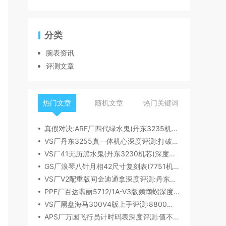
分类
腕表资讯
评测文章
热门文章
随机文章
热门关键词
真假对决:ARF厂四代绿水鬼(丹东3235机芯)深度评测
VS厂丹东3255真一体机心深度评测:打破市场乱象,重塑复刻机芯新标杆​
VS厂41无历黑水鬼(丹东3230机芯)深度评测:性能与破绽全解析
GS厂浪琴八针月相42尺寸复刻表(7751机芯)细节全析
VS厂V2配重版间金迪通拿深度评测:丹东4131机芯加持下的165克精密之作​
PPF厂百达翡丽5712/1A-V3版鹦鹉螺深度评测:细节升级直击正品
VS厂黑盘海马300V4版上手评测:8800一体机芯加持,复刻天花板实至名归?
APS厂万国飞行员计时码表深度评测:值不值得入手？