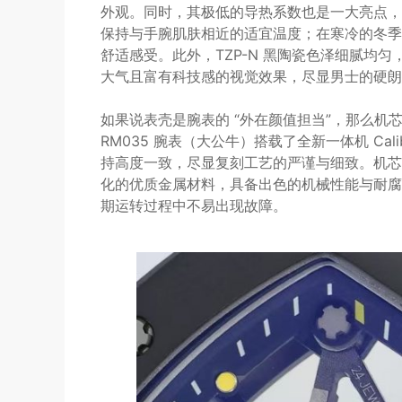
外观。同时，其极低的导热系数也是一大亮点，
保持与手腕肌肤相近的适宜温度；在寒冷的冬季
舒适感受。此外，TZP-N 黑陶瓷色泽细腻均
大气且富有科技感的视觉效果，尽显男士的硬朗
如果说表壳是腕表的 “外在颜值担当”，那么机
RM035 腕表（大公牛）搭载了全新一体机 Cal
持高度一致，尽显复刻工艺的严谨与细致。机芯采
化的优质金属材料，具备出色的机械性能与耐腐
期运转过程中不易出现故障。​