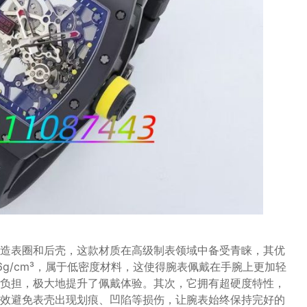
瓷材质打造表圈和后壳，这款材质在高级制表领域中备受青睐，其优
 6g/cm³，属于低密度材料，这使得腕表佩戴在手腕上更加轻
负担，极大地提升了佩戴体验。其次，它拥有超硬度特性，
效避免表壳出现划痕、凹陷等损伤，让腕表始终保持完好的