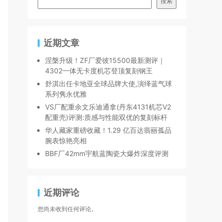
搜索
近期文章
涅槃升级！ZF厂爱彼15500最新测评｜
4302一体无卡度机芯登顶复刻钢王
舒淇出任卡地亚全球品牌大使,演绎蓝气球
系列隽永优雅
VS厂配重余文乐迪通拿(丹东4131机芯V2
配重壳)评测:质感与性能双优的复刻标杆
华人藏家重磅收藏！1.29 亿百达翡丽孤品
腕表惊艳亮相
BBF厂42mm宇航蓝陶瓷大爆炸深度评测
近期评论
您尚未收到任何评论。