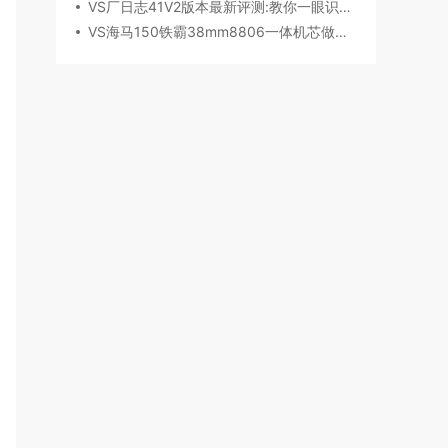
VS厂日志41V2版本最新评测:教你一眼识破假VS
VS海马150铁霸38mm8806一体机芯做工细节深度评测