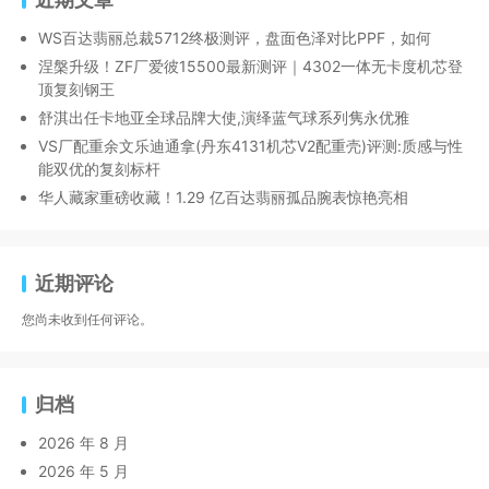
WS百达翡丽总裁5712终极测评，盘面色泽对比PPF，如何
涅槃升级！ZF厂爱彼15500最新测评｜4302一体无卡度机芯登
顶复刻钢王
舒淇出任卡地亚全球品牌大使,演绎蓝气球系列隽永优雅
VS厂配重余文乐迪通拿(丹东4131机芯V2配重壳)评测:质感与性
能双优的复刻标杆
华人藏家重磅收藏！1.29 亿百达翡丽孤品腕表惊艳亮相
近期评论
您尚未收到任何评论。
归档
2026 年 8 月
2026 年 5 月