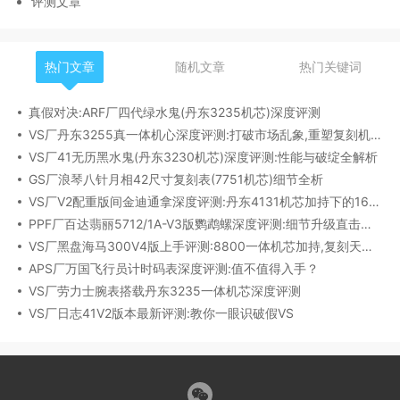
评测文章
热门文章
随机文章
热门关键词
真假对决:ARF厂四代绿水鬼(丹东3235机芯)深度评测
VS厂丹东3255真一体机心深度评测:打破市场乱象,重塑复刻机芯新标杆​
VS厂41无历黑水鬼(丹东3230机芯)深度评测:性能与破绽全解析
GS厂浪琴八针月相42尺寸复刻表(7751机芯)细节全析
VS厂V2配重版间金迪通拿深度评测:丹东4131机芯加持下的165克精密之作​
PPF厂百达翡丽5712/1A-V3版鹦鹉螺深度评测:细节升级直击正品
VS厂黑盘海马300V4版上手评测:8800一体机芯加持,复刻天花板实至名归?
APS厂万国飞行员计时码表深度评测:值不值得入手？
VS厂劳力士腕表搭载丹东3235一体机芯深度评测
VS厂日志41V2版本最新评测:教你一眼识破假VS