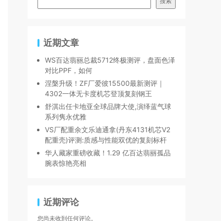
搜索
近期文章
WS百达翡丽总裁5712终极测评，盘面色泽
对比PPF，如何
涅槃升级！ZF厂爱彼15500最新测评｜
4302一体无卡度机芯登顶复刻钢王
舒淇出任卡地亚全球品牌大使,演绎蓝气球
系列隽永优雅
VS厂配重余文乐迪通拿(丹东4131机芯V2
配重壳)评测:质感与性能双优的复刻标杆
华人藏家重磅收藏！1.29 亿百达翡丽孤品
腕表惊艳亮相
近期评论
您尚未收到任何评论。