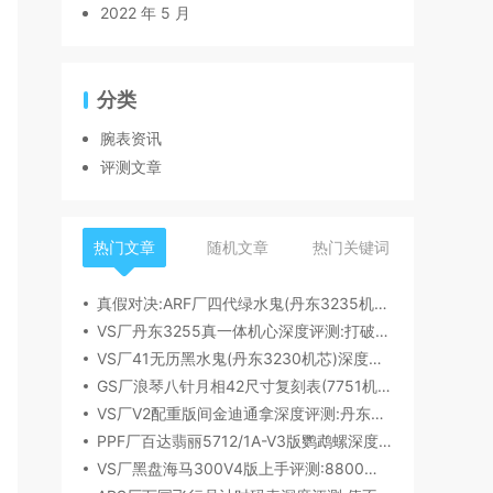
2022 年 5 月
分类
腕表资讯
评测文章
热门文章
随机文章
热门关键词
真假对决:ARF厂四代绿水鬼(丹东3235机芯)深度评测
VS厂丹东3255真一体机心深度评测:打破市场乱象,重塑复刻机芯新标杆​
VS厂41无历黑水鬼(丹东3230机芯)深度评测:性能与破绽全解析
GS厂浪琴八针月相42尺寸复刻表(7751机芯)细节全析
VS厂V2配重版间金迪通拿深度评测:丹东4131机芯加持下的165克精密之作​
PPF厂百达翡丽5712/1A-V3版鹦鹉螺深度评测:细节升级直击正品
VS厂黑盘海马300V4版上手评测:8800一体机芯加持,复刻天花板实至名归?