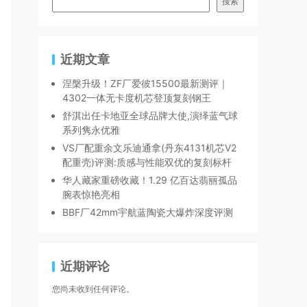
搜索
近期文章
涅槃升级！ZF厂爱彼15500最新测评｜
4302一体无卡度机芯登顶复刻钢王
舒淇出任卡地亚全球品牌大使,演绎蓝气球
系列隽永优雅
VS厂配重余文乐迪通拿(丹东4131机芯V2
配重壳)评测:质感与性能双优的复刻标杆
华人藏家重磅收藏！1.29 亿百达翡丽孤品
腕表惊艳亮相
BBF厂42mm宇航蓝陶瓷大爆炸深度评测
近期评论
您尚未收到任何评论。