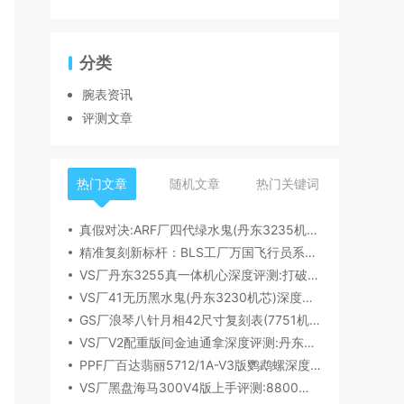
分类
腕表资讯
评测文章
热门文章
随机文章
热门关键词
真假对决:ARF厂四代绿水鬼(丹东3235机芯)深度评测
精准复刻新标杆：BLS工厂万国飞行员系列41mm新品首发解析
VS厂丹东3255真一体机心深度评测:打破市场乱象,重塑复刻机芯新标杆​
VS厂41无历黑水鬼(丹东3230机芯)深度评测:性能与破绽全解析
GS厂浪琴八针月相42尺寸复刻表(7751机芯)细节全析
VS厂V2配重版间金迪通拿深度评测:丹东4131机芯加持下的165克精密之作​
PPF厂百达翡丽5712/1A-V3版鹦鹉螺深度评测:细节升级直击正品
VS厂黑盘海马300V4版上手评测:8800一体机芯加持,复刻天花板实至名归?