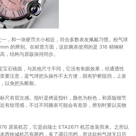
寸之一，和一块硬币大小相近，符合多数表友佩戴习惯。粉气球
33mm 的辨别。在材质方面，这款腕表使用的是 316 精钢材
高，结构与原版保持同步。
用蓝宝石镜面，与其他尺寸不同，它没有鱼眼效果，但通透性
里要注意，蓝气球把头操作不太方便，因有护桥阻挡，上发
，以免把头断裂。
标尺有层次感。指针是烤蓝指针，颜色为粉色，和原版细节
近有纹理感，不过不同腕表可能会有差异，辨别时要以实物
76 原装机芯，它是由瑞士 ETA2671 机芯改装而来。之所以
本西铁城机芯有两档，多了调日历档，而这款粉气球无日历