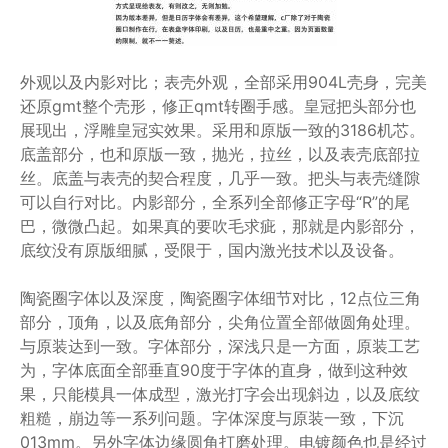
外观以及内影对比；表壳外观，全部采用904L壳身，完美
还原gmt整个壳形，修正qmt转圈手感。皇冠把头部分也
展现出，浮雕皇冠实效果。采用和原版一致的3186机芯。
底盖部分，也和原版一致，抛光，拉丝，以及表壳底部拉
丝。底盖与表壳的契合程度，几乎一致。把头与表壳缝隙
可以自行对比。内影部分，全系列全部修正字母“R”的尾
巴，微微凸起。如果真的要吹毛求疵，那就是内影部分，
底纹没有原版细腻，受限于，国内激光技术以及设备。
陶瓷圈字体以及深度，陶瓷圈字体细节对比，12点位三角
部分，顶角，以及底角部分，尖角位置全部做圆角处理。
与原装达到一致。字体部分，深浅只是一方面，原装工艺
为，字体底面全部垂直90度于字体的直身，做到这种效
果，只能模具一体成型，激光打字会出现斜边，以及底纹
粗糙，崩边等一系列问题。字体深度与原装一致，下沉
013mm。另外字体边缘圆角打磨处理。电镀颜色也是经过