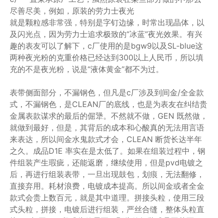
尽善尽美，例如，原装的劳力士夜光
就是颗粒感非常强，特别是字钉边缘，时常出现晶体，以
及闪光点，因为劳力士追求极致的“冰蓝”夜光效果。有兴
趣的表友可以了解下，c厂使用的是bgw9以及SL-blue这
两种夜光粉的克重价格已经达到300以上人民币，所以填
充的不是夜光粉，说是“液体黄金”都不为过。
表带侧面部分，不漏钢色，但凡是c厂涉及到间金/全金款
式，不漏钢色，是CLEAN厂的底线，也是为表友在纠结贵
金属表款谋求的最后的倔犟。不然就不做，GEN 既然做，
就做到最好，但是，其背后的成本和心酸真的无法用言语
来表达，所以间金水鬼款式才会，CLEAN 断货长达半年
之久。成品D1E 率实在是太低了。如果在组装过程中，钢
件组装产生瑕疵，还能返磨，继续使用，但是pvd电镀之
后，再进行组装表带，一旦出现鼓包，划痕，无法翻修，
直接弃用。耗材浪费，电镀成本提高。所以间金或者全金
款式会贵上数百元，就是其中道理。拼接头粒，使用三段
式头粒，拼接，电镀后进行组装，严丝合缝，整体头粒直