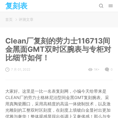
复刻表
首页
评测文章
Clean厂复刻的劳力士116713间
金黑面GMT双时区腕表与专柜对
比细节如何！
7 月 01, 2022
1K+
0
大家好。这里是一比一名表复刻网，小编今天给带来是
CLEAN厂的劳力士格林尼治型间金黑GMT复刻腕表。采
用真陶瓷圈口，采用高精度的高温一体烧制技术，以及激
光雕刻的工整双时区刻度，在刻度上填镀白金显衬出更加
优雅与奢华！整体观感显现出低调上又奢侈感！那么与专