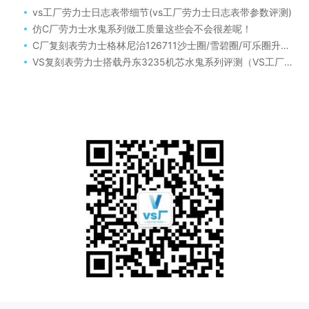
vs工厂劳力士日志表带细节(vs工厂劳力士日志表带参数评测)
仿C厂劳力士水鬼系列做工质量这些会不会很差呢！
C厂复刻表劳力士格林尼治126711沙士圈/雪碧圈/可乐圈升级为3285-72小时GMT机芯
VS复刻表劳力士搭载丹东3235机芯水鬼系列评测（VS工厂正常接劳力士复刻表售后）