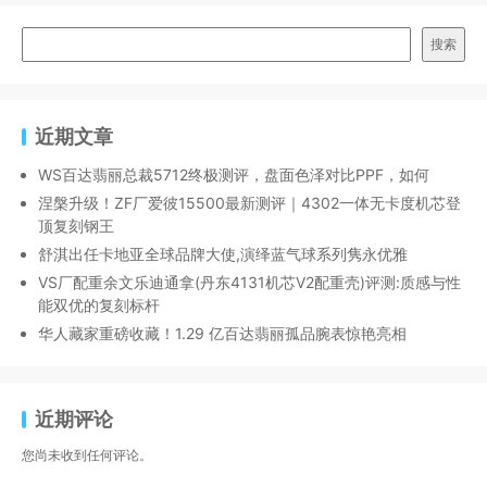
搜索
近期文章
WS百达翡丽总裁5712终极测评，盘面色泽对比PPF，如何
涅槃升级！ZF厂爱彼15500最新测评｜4302一体无卡度机芯登
顶复刻钢王
舒淇出任卡地亚全球品牌大使,演绎蓝气球系列隽永优雅
VS厂配重余文乐迪通拿(丹东4131机芯V2配重壳)评测:质感与性
能双优的复刻标杆
华人藏家重磅收藏！1.29 亿百达翡丽孤品腕表惊艳亮相
近期评论
您尚未收到任何评论。