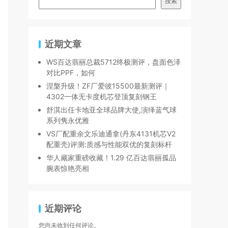
搜索
近期文章
WS百达翡丽总裁5712终极测评，盘面色泽
对比PPF，如何
涅槃升级！ZF厂爱彼15500最新测评｜
4302一体无卡度机芯登顶复刻钢王
舒淇出任卡地亚全球品牌大使,演绎蓝气球
系列隽永优雅
VS厂配重余文乐迪通拿(丹东4131机芯V2
配重壳)评测:质感与性能双优的复刻标杆
华人藏家重磅收藏！1.29 亿百达翡丽孤品
腕表惊艳亮相
近期评论
您尚未收到任何评论。