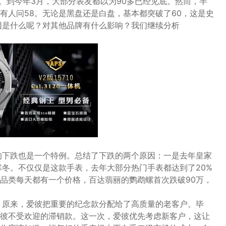
50。到今年3月，大部分表友都以为90多已经见底。然而，半
有人问58。无论是黑盘还是白盘，基本都突破了60，这是史
因是什么呢？对其他品牌有什么影响？我们继续分析
的下跌也是一个特例。总结了下跌的两个原因：一是去年皇家
寒冬。不仅仅是这款手表，去年大部分热门手表都达到了20%
品类每天都有一个价格，百达翡丽的鹦鹉螺首次跌破90万，
。原来，爱彼把重要的纪念款分配给了高质量的老客户。毕
彼不受欢迎的滞销款。这一次，爱彼优先考虑新客户，这让