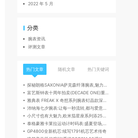
2022 年 5 月
分类
腕表资讯
评测文章
热门文章
随机文章
热门关键词
探秘朗格SAXONIA萨克森纤薄腕表,魅力究竟何在？
富艺斯钟表十周年拍卖(DECADE ONE)重磅登场:首枚百达翡丽1518精钢腕表领衔呈献
雅典表 FREAK X 奇想系列腕表钌晶款深度解读​
沛纳海七夕腕表:让每一秒流转,都与爱意同行
小尺寸也有大魅力,欧米茄星座系列添25mm/28mm新作,精致感拉满
泰格豪雅卡莱拉运动计时码表:盛夏登场,精密机械诠释极速魅力
GP4800全新机芯:续写1791机芯艺术传奇