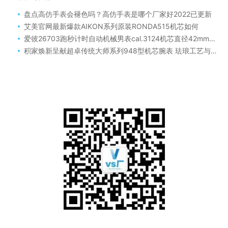
盘点高仿手表会褪色吗？高仿手表是哪个厂家好2022已更新
艾美官网最新爆款AIKON系列原装RONDA515机芯如何
爱彼26703跑秒计时自动机械男表cal.3124机芯直径42mm超级夜光如何
积家焕新呈献超卓传统大师系列948型机芯腕表 珐琅工艺与玫瑰金的传世交响