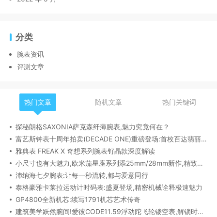
分类
腕表资讯
评测文章
热门文章
随机文章
热门关键词
探秘朗格SAXONIA萨克森纤薄腕表,魅力究竟何在？
富艺斯钟表十周年拍卖(DECADE ONE)重磅登场:首枚百达翡丽1518精钢腕表领衔呈献
雅典表 FREAK X 奇想系列腕表钌晶款深度解读​
小尺寸也有大魅力,欧米茄星座系列添25mm/28mm新作,精致感拉满
沛纳海七夕腕表:让每一秒流转,都与爱意同行
泰格豪雅卡莱拉运动计时码表:盛夏登场,精密机械诠释极速魅力
GP4800全新机芯:续写1791机芯艺术传奇
建筑美学跃然腕间!爱彼CODE11.59浮动陀飞轮镂空表,解锁时间律动新形态