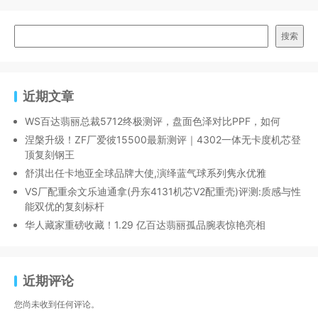
搜索
近期文章
WS百达翡丽总裁5712终极测评，盘面色泽对比PPF，如何
涅槃升级！ZF厂爱彼15500最新测评｜4302一体无卡度机芯登
顶复刻钢王
舒淇出任卡地亚全球品牌大使,演绎蓝气球系列隽永优雅
VS厂配重余文乐迪通拿(丹东4131机芯V2配重壳)评测:质感与性
能双优的复刻标杆
华人藏家重磅收藏！1.29 亿百达翡丽孤品腕表惊艳亮相
近期评论
您尚未收到任何评论。