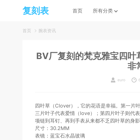
复刻表
首页
所有分类
首页
腕表资讯
BV厂复刻的梵克雅宝四叶
非
euro
四叶草（Clover），它的花语是幸福。第一片叶
三片叶子代表爱情（love）；第四片叶子则代
项链到耳钉、再到手表从来都不乏四叶草的身影
尺寸：30.2MM
表镜：蓝宝石水晶玻璃