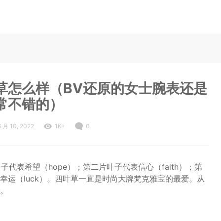
草怎么样（BV还原的女士腕表还是
常不错的）
6 月 10, 2022
1K+
0
子代表希望（hope）；第二片叶子代表信心（faith）；第
表幸运（luck）。四叶草一直是时尚大牌梵克雅宝的最爱。从
。