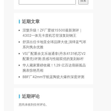
搜索
近期文章
涅槃升级！ZF厂爱彼15500最新测评｜
4302一体无卡度机芯登顶复刻钢王
舒淇出任卡地亚全球品牌大使,演绎蓝气球
系列隽永优雅
VS厂配重余文乐迪通拿(丹东4131机芯V2
配重壳)评测:质感与性能双优的复刻标杆
华人藏家重磅收藏！1.29 亿百达翡丽孤品
腕表惊艳亮相
BBF厂42mm宇航蓝陶瓷大爆炸深度评测
近期评论
您尚未收到任何评论。