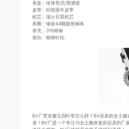
表盘：珍珠母贝/黑塘瓷
皮带：织缎面牛皮带
机芯：瑞士石英机芯
表圈：镶嵌44颗圆形钢珠
表壳：316精钢
表扣：精钢针扣
BV厂梵克雅宝四叶草怎么样？BV还原的女士
道！BV厂是一个专注与女士腕表复刻还原的厂