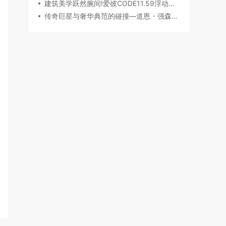
建筑美学跃然腕间!爱彼CODE11.59浮动陀飞轮镂空表,解锁时间律动新形态
传奇巨星与奢华典范的碰撞—道恩・强森佩戴 Chopard萧邦腕表珠宝亮相威尼斯电影节