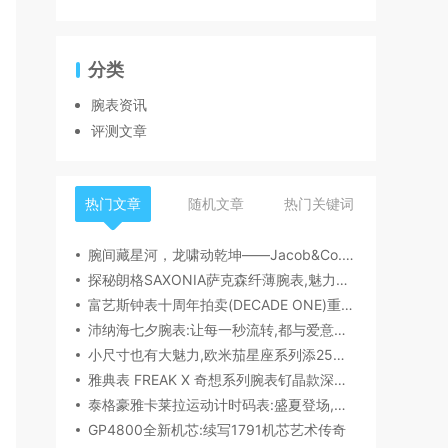
分类
腕表资讯
评测文章
热门文章
随机文章
热门关键词
腕间藏星河，龙啸动乾坤——Jacob&Co.杰克宝天体系列祥龙款艺术腕表解析
探秘朗格SAXONIA萨克森纤薄腕表,魅力究竟何在？
富艺斯钟表十周年拍卖(DECADE ONE)重磅登场:首枚百达翡丽1518精钢腕表领衔呈献
沛纳海七夕腕表:让每一秒流转,都与爱意同行
小尺寸也有大魅力,欧米茄星座系列添25mm/28mm新作,精致感拉满
雅典表 FREAK X 奇想系列腕表钌晶款深度解读​
泰格豪雅卡莱拉运动计时码表:盛夏登场,精密机械诠释极速魅力
GP4800全新机芯:续写1791机芯艺术传奇