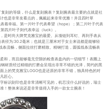
了复刻的等级，什么是复刻腕表？复刻腕表最主要的点就是社
计也是非常友看点的，佩戴起来非常优雅！并且四叶草
福代表着幸福。第一片叶子代表希望（hope）；第二片叶子代表
；第四片叶子则代表幸运（luck）。
，是时尚大牌梵克雅宝的最爱。从项链到耳钉、再到手表从
表径为:30.2毫米；也就是三厘米对于女士来说都是能够轻
弧线条流畅，侧面拉丝打磨精致。精钢打造，圆弧线条流畅表
柔和，而且能够毫无空隙的检查表盘内的一切细节！表圈上
精钢材质经过精细的打磨会呈现出非常不错的光泽，简约的黑
面上的梵克雅宝LOGO也是还原的非常不错，独具特色的对
凡匠心。
字标识刻印也是非常清晰可见的，机芯没什么好说的，瑞士
准！整体来说还是非常值得入手的一款女士腕表！