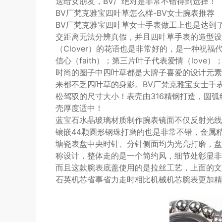
送给女朋友，BV厂绝对是非常不错得到选择！
BV厂梵克雅宝四叶草怎么样-BV女士腕表推荐
BV厂梵克雅宝四叶草女士手表做工上也是达到
交距离无法分辨真假，并且四叶草手表的造型设
（Clover）的花语也是非常好的，是一种祝
信心（faith）；第三片叶子代表爱情（love）
时尚的圈子中四叶草都是大牌子喜爱的设计元素
来都不乏四叶草的身影。BV厂梵克雅宝女士手表
松驾驭的尺寸大小！表壳由316精钢打造，圆
壳厚度适中！
蓝宝石水晶玻璃材质制作腕表镜面不仅反射光线
镶嵌44颗圆形钢珠打磨的也是非常不错，金属
塘瓷表盘中央时针、分针侧面均为光亮打磨，盘
称设计，整体走的是一个简约风，细节处彰显非
而且这款腕表底盖使用的是拉丝工艺，上面的文
石英机芯省事省力走时相比机械机芯腕表更加精