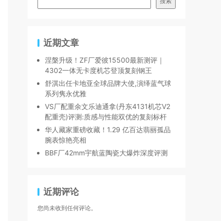
搜索
近期文章
涅槃升级！ZF厂爱彼15500最新测评｜
4302一体无卡度机芯登顶复刻钢王
舒淇出任卡地亚全球品牌大使,演绎蓝气球
系列隽永优雅
VS厂配重余文乐迪通拿(丹东4131机芯V2
配重壳)评测:质感与性能双优的复刻标杆
华人藏家重磅收藏！1.29 亿百达翡丽孤品
腕表惊艳亮相
BBF厂42mm宇航蓝陶瓷大爆炸深度评测
近期评论
您尚未收到任何评论。