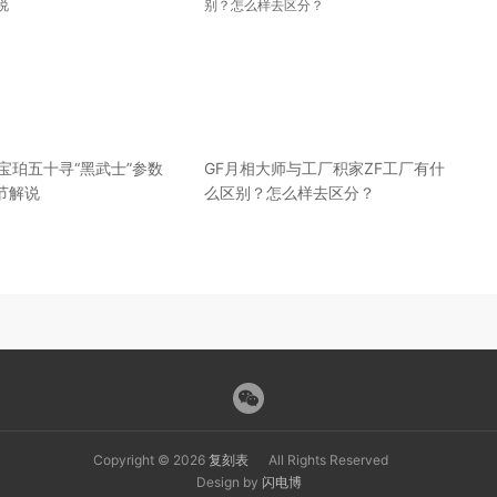
宝珀五十寻“黑武士”参数
GF月相大师与工厂积家ZF工厂有什
节解说
么区别？怎么样去区分？
Copyright © 2026
复刻表
All Rights Reserved
Design by
闪电博