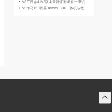
VS厂日志41V2版本最新评测:教你一眼识破假VS
VS海马150铁霸38mm8806一体机芯做工细节深度评测