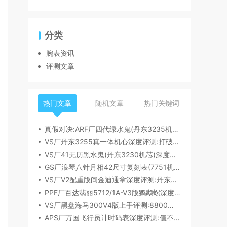
分类
腕表资讯
评测文章
热门文章
随机文章
热门关键词
真假对决:ARF厂四代绿水鬼(丹东3235机芯)深度评测
VS厂丹东3255真一体机心深度评测:打破市场乱象,重塑复刻机芯新标杆​
VS厂41无历黑水鬼(丹东3230机芯)深度评测:性能与破绽全解析
GS厂浪琴八针月相42尺寸复刻表(7751机芯)细节全析
VS厂V2配重版间金迪通拿深度评测:丹东4131机芯加持下的165克精密之作​
PPF厂百达翡丽5712/1A-V3版鹦鹉螺深度评测:细节升级直击正品
VS厂黑盘海马300V4版上手评测:8800一体机芯加持,复刻天花板实至名归?
APS厂万国飞行员计时码表深度评测:值不值得入手？