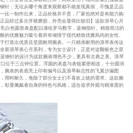
钢针；无论从哪个角度来观察都不能发现真假，不愧是正品
一比一制作出来，正品价格并不贵，厂家也绝对是有能力购
正品经过多次开模磨损，外壳会显得比较旧】这款浪琴心月
质。乳白色圆形表盘配以漆绘罗马数字，蓝钢指针。精致简洁的
般的优雅魅力吸引着所有倾情于现代精致优雅风尚的女性。
于打造出优质且坚固耐用腕表。一只精准耐用的浪琴表传达
全新浪琴表心月系列，专为女士设计，正是对这颗银色之星
字，蓝钢针的设计为这款腕表增色不少，更具有古典之美。浪琴
示窗口位于三点钟位置。浑圆的表盘与表链紧密相连，十分圆润
，腕表的表底壳上印有编号以及浪琴标志性的飞翼沙漏图
，用时耐久，免除了部分女士们不喜欢上链的需求。这款腕
，彰显佩戴者自身的特色与风格，适合追求外观与精准度的