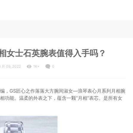
月相女士石英腕表值得入手吗？
6 月 09, 2022
1K+
0
编，GS匠心之作落落大方腕间淑女—浪琴表心月系列月相腕
相功能。温柔的外表之下，蕴含一颗“月相”表芯。是所有女