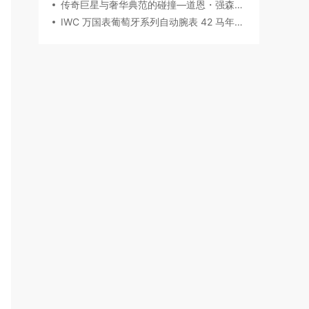
传奇巨星与奢华典范的碰撞—道恩・强森佩戴 Chopard萧邦腕表珠宝亮相威尼斯电影节
IWC 万国表葡萄牙系列自动腕表 42 马年特别版：以时计之美，致敬农历新年​