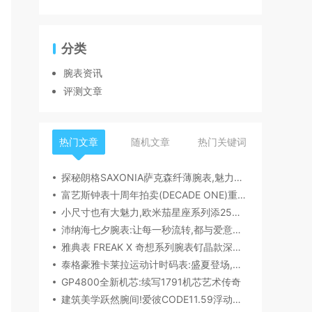
分类
腕表资讯
评测文章
热门文章
随机文章
热门关键词
探秘朗格SAXONIA萨克森纤薄腕表,魅力究竟何在？
富艺斯钟表十周年拍卖(DECADE ONE)重磅登场:首枚百达翡丽1518精钢腕表领衔呈献
小尺寸也有大魅力,欧米茄星座系列添25mm/28mm新作,精致感拉满
沛纳海七夕腕表:让每一秒流转,都与爱意同行
雅典表 FREAK X 奇想系列腕表钌晶款深度解读​
泰格豪雅卡莱拉运动计时码表:盛夏登场,精密机械诠释极速魅力
GP4800全新机芯:续写1791机芯艺术传奇
建筑美学跃然腕间!爱彼CODE11.59浮动陀飞轮镂空表,解锁时间律动新形态