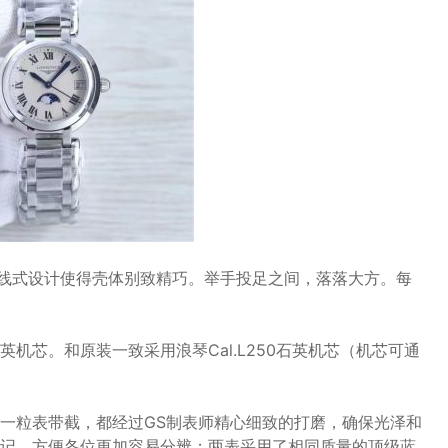
润的曲线式设计使得壳体别致精巧。举手投足之间，落落大方。每
机芯。和原装一致采用浪琴Cal.L250石英机芯（机芯可通
一粒表带截，都经过GS制表师精心细致的打磨，确保光泽和
记，方便各位更加容易分辨；两表采用了相同质量的顶级蓝