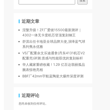
搜索
近期文章
涅槃升级！ZF厂爱彼15500最新测评｜
4302一体无卡度机芯登顶复刻钢王
舒淇出任卡地亚全球品牌大使,演绎蓝气球
系列隽永优雅
VS厂配重余文乐迪通拿(丹东4131机芯V2
配重壳)评测:质感与性能双优的复刻标杆
华人藏家重磅收藏！1.29 亿百达翡丽孤品
腕表惊艳亮相
BBF厂42mm宇航蓝陶瓷大爆炸深度评测
近期评论
您尚未收到任何评论。