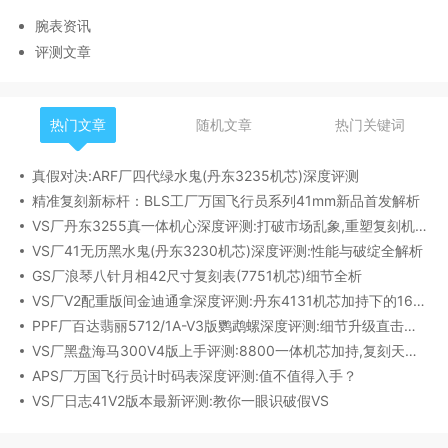
腕表资讯
评测文章
热门文章
随机文章
热门关键词
真假对决:ARF厂四代绿水鬼(丹东3235机芯)深度评测
精准复刻新标杆：BLS工厂万国飞行员系列41mm新品首发解析
VS厂丹东3255真一体机心深度评测:打破市场乱象,重塑复刻机芯新标杆​
VS厂41无历黑水鬼(丹东3230机芯)深度评测:性能与破绽全解析
GS厂浪琴八针月相42尺寸复刻表(7751机芯)细节全析
VS厂V2配重版间金迪通拿深度评测:丹东4131机芯加持下的165克精密之作​
PPF厂百达翡丽5712/1A-V3版鹦鹉螺深度评测:细节升级直击正品
VS厂黑盘海马300V4版上手评测:8800一体机芯加持,复刻天花板实至名归?
APS厂万国飞行员计时码表深度评测:值不值得入手？
VS厂日志41V2版本最新评测:教你一眼识破假VS