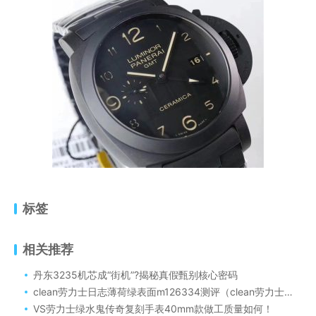
标签
相关推荐
丹东3235机芯成“街机”?揭秘真假甄别核心密码
clean劳力士日志薄荷绿表面m126334测评（clean劳力士日志薄荷绿表面m126334做工细节怎么样）
VS劳力士绿水鬼传奇复刻手表40mm款做工质量如何！