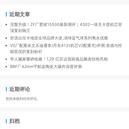
近期文章
涅槃升级！ZF厂爱彼15500最新测评｜4302一体无卡度机芯登
顶复刻钢王
舒淇出任卡地亚全球品牌大使,演绎蓝气球系列隽永优雅
VS厂配重余文乐迪通拿(丹东4131机芯V2配重壳)评测:质感与性
能双优的复刻标杆
华人藏家重磅收藏！1.29 亿百达翡丽孤品腕表惊艳亮相
BBF厂42mm宇航蓝陶瓷大爆炸深度评测
近期评论
您尚未收到任何评论。
归档