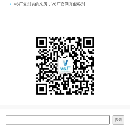
V6厂复刻表的来历，V6厂官网真假鉴别
搜索