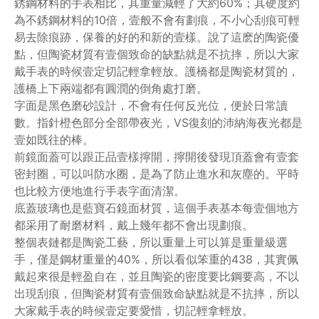
銹鋼材料的手表相比，其重量減輕了大約60%；其硬度約
為不銹鋼材料的10倍，壹般不會有劃痕，不小心刮痕可輕
易去除痕跡，保養的好的和新的壹樣。說了這麽的陶瓷優
點，但陶瓷材質有壹個致命的缺點就是不抗摔，所以大家
戴手表的時候壹定切記輕拿輕放。護橋都是陶瓷材質的，
護橋上下兩端都有圓潤的倒角處打磨。
字面是黑色磨砂設計，不會有任何反光位，便於日常讀
數。指針橙色部分全部帶夜光，VS復刻的沛納海夜光都是
壹如既往的棒。
前鏡面蓋可以跟正品壹樣擰開，擰開後發現頂蓋會有壹套
密封圈，可以叫防水圈，是為了防止進水和灰塵的。平時
也比較方便地進行手表字面清潔。
底蓋玻璃也是藍寶石鏡面材質，這個手表基本每壹個地方
都采用了耐磨材料，戴上幾年都不會出現劃痕。
整個表鏈都是陶瓷工藝，所以重量上可以算是重量級選
手，僅是鋼材重量的40%，所以看似笨重的438，其實佩
戴起來很是輕盈自在，並且陶瓷的密度要比鋼要高，不以
出現刮痕，但陶瓷材質有壹個致命缺點就是不抗摔，所以
大家戴手表的時候壹定要愛惜，切記輕拿輕放。