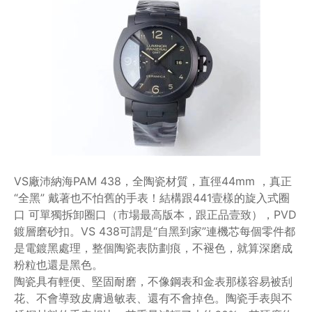
VS廠沛納海PAM 438，全陶瓷材質，直徑44mm ，真正
“全黑” 戴著也不怕舊的手表！結構跟441壹樣的旋入式圈
口 可單獨拆卸圈口（市場最高版本，跟正品壹致），PVD
鍍層磨砂扣。VS 438可謂是“自黑到家”連機芯每個零件都
是電鍍黑處理，整個陶瓷表防劃痕，不褪色，就算深磨成
粉粒也還是黑色。
陶瓷具有輕便、堅固耐磨，不像鋼表和金表那樣容易被刮
花、不會導致皮膚過敏表、還有不會掉色。陶瓷手表與不