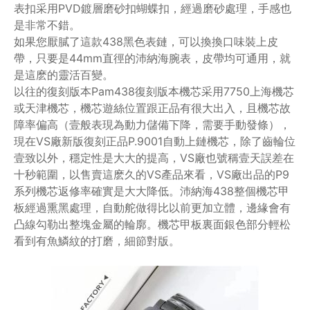
表扣采用PVD鍍層磨砂扣蝴蝶扣，經過磨砂處理，手感也
是非常不錯。
如果您厭膩了這款438黑色表鏈，可以換換口味裝上皮
帶，只要是44mm直徑的沛納海腕表，皮帶均可通用，就
是這麽的靈活百變。
以往的復刻版本Pam438復刻版本機芯采用7750上海機芯
或天津機芯，機芯遊絲位置跟正品有很大出入，且機芯故
障率偏高（壹般表現為動力儲備下降，需要手動發條），
現在VS廠新版復刻正品P.9001自動上鏈機芯，除了齒輪位
壹致以外，穩定性是大大的提高，VS廠也號稱壹天誤差在
十秒範圍，以售賣這麽久的VS產品來看，VS廠出品的P9
系列機芯返修率確實是大大降低。沛納海438整個機芯甲
板經過熏黑處理，自動舵做得比以前更加立體，邊緣會有
凸線勾勒出整塊金屬的輪廓。機芯甲板裏面銀色部分輕松
看到有魚鱗紋的打磨，細節對版。