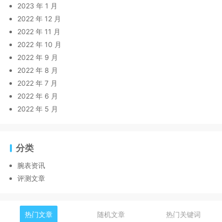
2023 年 1 月
2022 年 12 月
2022 年 11 月
2022 年 10 月
2022 年 9 月
2022 年 8 月
2022 年 7 月
2022 年 6 月
2022 年 5 月
分类
腕表资讯
评测文章
热门文章
随机文章
热门关键词