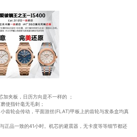
机芯加夹板，日历方向是不一样的 ；
打磨使指针毫无毛刺；
齿轮会传动，平面游丝(FLAT)甲板上的齿轮与发条盒均真
间与正品一致的41小时。机芯的避震器，无卡度等等细节都还