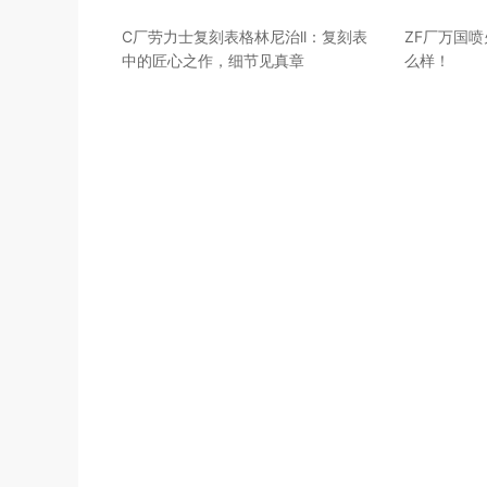
C厂劳力士复刻表格林尼治ll：复刻表
ZF厂万国
中的匠心之作，细节见真章
么样！