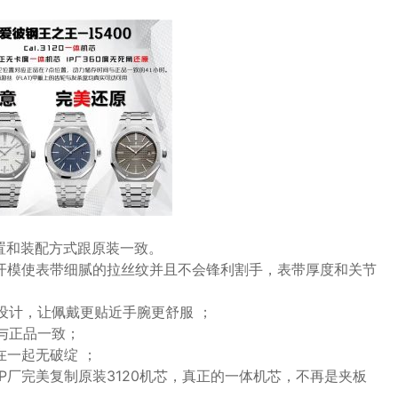
置和装配方式跟原装一致。
带开模使表带细腻的拉丝纹并且不会锋利割手，表带厚度和关节
设计，让佩戴更贴近手腕更舒服 ；
与正品一致；
在一起无破绽 ；
P厂完美复制原装3120机芯，真正的一体机芯，不再是夹板