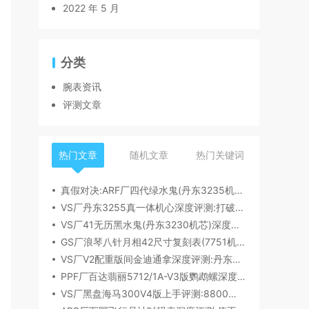
2022 年 5 月
分类
腕表资讯
评测文章
热门文章
随机文章
热门关键词
真假对决:ARF厂四代绿水鬼(丹东3235机芯)深度评测
VS厂丹东3255真一体机心深度评测:打破市场乱象,重塑复刻机芯新标杆​
VS厂41无历黑水鬼(丹东3230机芯)深度评测:性能与破绽全解析
GS厂浪琴八针月相42尺寸复刻表(7751机芯)细节全析
VS厂V2配重版间金迪通拿深度评测:丹东4131机芯加持下的165克精密之作​
PPF厂百达翡丽5712/1A-V3版鹦鹉螺深度评测:细节升级直击正品
VS厂黑盘海马300V4版上手评测:8800一体机芯加持,复刻天花板实至名归?