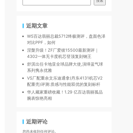
搜索
近期文章
WS百达翡丽总裁5712终极测评，盘面色泽
对比PPF，如何
涅槃升级！ZF厂爱彼15500最新测评｜
4302一体无卡度机芯登顶复刻钢王
舒淇出任卡地亚全球品牌大使,演绎蓝气球
系列隽永优雅
VS厂配重余文乐迪通拿(丹东4131机芯V2
配重壳)评测:质感与性能双优的复刻标杆
华人藏家重磅收藏！1.29 亿百达翡丽孤品
腕表惊艳亮相
近期评论
您尚未收到任何评论。