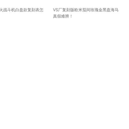
喷火战斗机白盘款复刻表怎
VS厂复刻版欧米茄间玫瑰金黑盘海马
真假难辨！