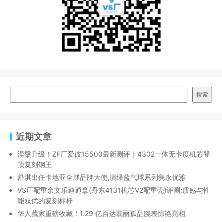
搜索
近期文章
涅槃升级！ZF厂爱彼15500最新测评｜4302一体无卡度机芯登
顶复刻钢王
舒淇出任卡地亚全球品牌大使,演绎蓝气球系列隽永优雅
VS厂配重余文乐迪通拿(丹东4131机芯V2配重壳)评测:质感与性
能双优的复刻标杆
华人藏家重磅收藏！1.29 亿百达翡丽孤品腕表惊艳亮相