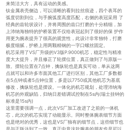
来简洁大方，具有运动的美感。
钛金属表壳侧边，可以清晰的看到拉丝痕迹，四个表耳的
弧度切割到位，与手腕弧度高度匹配，右侧的表冠采用 了
经典的齿轮状设计，并将周围的齿口打磨的十分精细，加
上沛纳海独特的护桥装置不仅给表冠起到了很好的保 护作
用更为腕表提升了很高的观赏性，此设计非常独特，打磨
极度细腻，护桥上用两颗精钢的一字口螺丝固定。
机芯采用了VS厂升级的V3版P.9000机芯，稳定性与精准
度大大提升，并且修正了轮摆位置，真正做到了与原版一
致。摆轮位置在7点钟，擒纵轮也是真实可动，单从这两
点就可以和许多市面其他工厂进行区别，其他工厂多数都
在5点钟或者5点钟位置，多是以7750或其他机芯为基底
修改，擒纵轮也是摆设。一体化的机芯规划，处理沛纳海
机芯的外观缺陷，归纳日差错调试控制在5s内(瑞士挂钟的
标准是15s内)
这里需要强调一点，此次VS厂加工改进了之前的一体机
芯，此次的机芯实现了动能显示。同时整体腕表细节方面
也是绝对的优秀，这也是VS厂独有的细节点，这些细节也
是与正版达到了一致，真正中意这款腕表的朋友也是可以