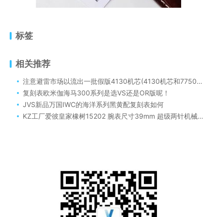
标签
相关推荐
注意避雷市场以流出一批假版4130机芯(4130机芯和7750机芯区别在哪里)
复刻表欧米伽海马300系列是选VS还是OR版呢！
JVS新品万国IWC的海洋系列黑黄配复刻表如何
KZ工厂爱彼皇家橡树15202 腕表尺寸39mm 超级两针机械机芯评测