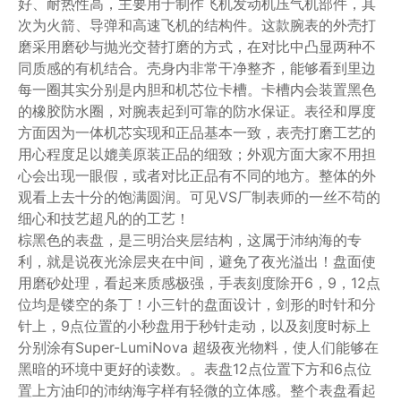
好、耐热性高，主要用于制作飞机发动机压气机部件，其
次为火箭、导弹和高速飞机的结构件。这款腕表的外壳打
磨采用磨砂与抛光交替打磨的方式，在对比中凸显两种不
同质感的有机结合。壳身内非常干净整齐，能够看到里边
每一圈其实分别是内胆和机芯位卡槽。卡槽内会装置黑色
的橡胶防水圈，对腕表起到可靠的防水保证。表径和厚度
方面因为一体机芯实现和正品基本一致，表壳打磨工艺的
用心程度足以媲美原装正品的细致；外观方面大家不用担
心会出现一眼假，或者对比正品有不同的地方。整体的外
观看上去十分的饱满圆润。可见VS厂制表师的一丝不苟的
细心和技艺超凡的的工艺！
棕黑色的表盘，是三明治夹层结构，这属于沛纳海的专
利，就是说夜光涂层夹在中间，避免了夜光溢出！盘面使
用磨砂处理，看起来质感极强，手表刻度除开6，9，12点
位均是镂空的条丁！小三针的盘面设计，剑形的时针和分
针上，9点位置的小秒盘用于秒针走动，以及刻度时标上
分别涂有Super-LumiNova 超级夜光物料，使人们能够在
黑暗的环境中更好的读数。。表盘12点位置下方和6点位
置上方油印的沛纳海字样有轻微的立体感。整个表盘看起