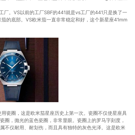
厂。VS以前的工厂SBF的441就是vs工厂的441只是换了一
米茄的底部。VS欧米茄一直非常稳定和好，这个新星座41mm
是使用瓷圈，这是欧米茄星座历史上第一次。瓷圈不仅使星座具
瓷圈，抛光的蓝色瓷圈，非常显眼。瓷圈上的罗马字刻度，
属不仅耐用、耐划伤，而且具有独特的灰色光泽。这是欧米