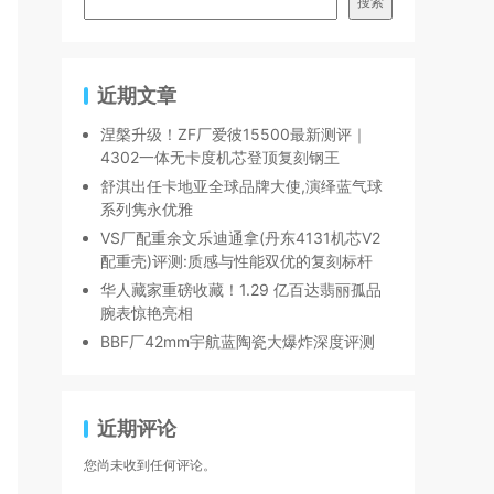
搜索
近期文章
涅槃升级！ZF厂爱彼15500最新测评｜
4302一体无卡度机芯登顶复刻钢王
舒淇出任卡地亚全球品牌大使,演绎蓝气球
系列隽永优雅
VS厂配重余文乐迪通拿(丹东4131机芯V2
配重壳)评测:质感与性能双优的复刻标杆
华人藏家重磅收藏！1.29 亿百达翡丽孤品
腕表惊艳亮相
BBF厂42mm宇航蓝陶瓷大爆炸深度评测
近期评论
您尚未收到任何评论。