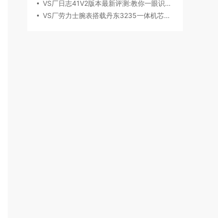
VS厂日志41V2版本最新评测:教你一眼识破假VS
VS厂劳力士腕表搭载丹东3235一体机芯深度评测