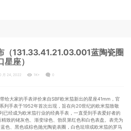
31.33.41.21.03.001蓝陶瓷圈
口星座）
0 月 24, 2022
1K+
0
给大家的手表评价来自SBF欧米茄新出的星座41mm，官
欧米茄星座系列手表于1952年首次出现，旨在向20世纪的欧米茄致敬
星座系列已经成为欧米茄行业的经典手表，一直受到手表爱好者的
全新精致的铑灰色、渐变绿色、勃艮第红色和白色表盘。表壳为
K金色，蓝色、黑色或棕色抛光陶瓷表圈，白色珐琅或欧米茄的罗马