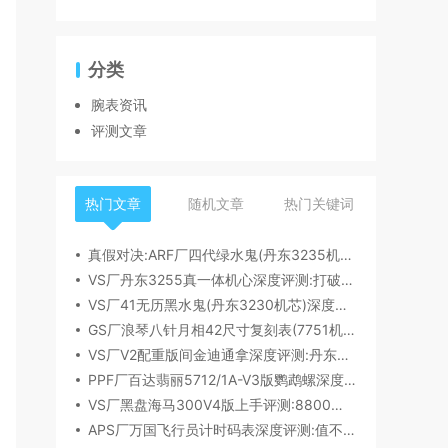
分类
腕表资讯
评测文章
热门文章
随机文章
热门关键词
真假对决:ARF厂四代绿水鬼(丹东3235机芯)深度评测
VS厂丹东3255真一体机心深度评测:打破市场乱象,重塑复刻机芯新标杆​
VS厂41无历黑水鬼(丹东3230机芯)深度评测:性能与破绽全解析
GS厂浪琴八针月相42尺寸复刻表(7751机芯)细节全析
VS厂V2配重版间金迪通拿深度评测:丹东4131机芯加持下的165克精密之作​
PPF厂百达翡丽5712/1A-V3版鹦鹉螺深度评测:细节升级直击正品
VS厂黑盘海马300V4版上手评测:8800一体机芯加持,复刻天花板实至名归?
APS厂万国飞行员计时码表深度评测:值不值得入手？