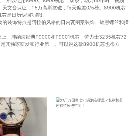
大，所以使用8900。8900机芯，双条，动力60小时，摆频
天文台认证，1.5万高斯抗磁，每天偏差0/5秒。8900机芯
0机芯是日历快调功能)。
运动的装饰特点是阿拉伯风格的日内瓦图案装饰、镀黑螺丝和摆
沛纳海经典P9000和P9001机芯，劳力士3235机芯72
8906是其独家研发和行业第一。可以说这款8900机芯也很方