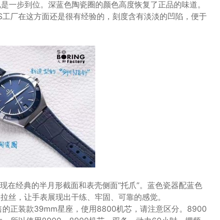
以说是一步到位。深蓝色陶瓷圈的颜色高度恢复了正品的味道。
S工厂在这方面还是很有经验的，刻度含有淡淡的凹陷，便于
现在经典的半月形截面和表壳侧面“托爪”。蓝色瓷器配蓝色
光和拉丝，让手表展现出干练、牢固、可靠的感觉。
售的正装款39mm星座，使用8800机芯，请注意区分。8900